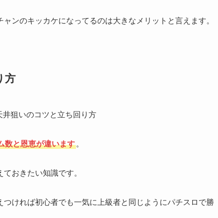
チャンのキッカケになってるのは大きなメリットと言えます。
り方
ム数と恩恵が違います
。
えておきたい知識です。
えつければ初心者でも一気に上級者と同じようにパチスロで勝