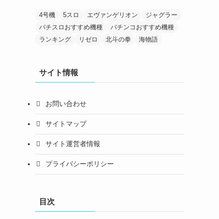
4号機
5スロ
エヴァンゲリオン
ジャグラー
パチスロおすすめ機種
パチンコおすすめ機種
ランキング
リゼロ
北斗の拳
海物語
サイト情報
お問い合わせ
サイトマップ
サイト運営者情報
プライバシーポリシー
目次