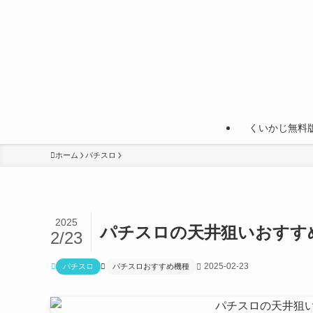
くいかじ無料
ホーム
パチスロ
2025
パチスロの天井狙いおすすめ
2/23
2025-02-23
パチスロ
パチスロおすすめ機種