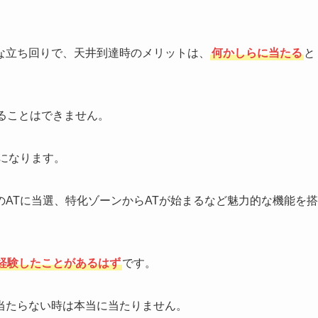
な立ち回りで、天井到達時のメリットは、
何かしらに当たる
と
ることはできません。
になります。
ATに当選、特化ゾーンからATが始まるなど魅力的な機能を搭
経験したことがあるはず
です。
当たらない時は本当に当たりません。