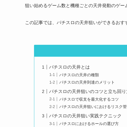
狙い始めるゲーム数と機種ごとの天井発動のゲー
この記事では、パチスロの天井狙いができるおす
パチスロの天井とは
パチスロの天井の種類
パチスロの天井到達のメリット
パチスロの天井狙いのコツと立ち回り
パチスロで収支を最大化するコツ
パチスロの天井狙いにおけるリスク管
パチスロの天井狙い実践テクニック
パチスロにおけるホールの選び方