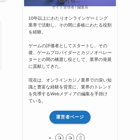
中村 信二
サイト管理者 / 編集長
10年以上にわたりオンラインゲーミング
業界で活動し、その間に多岐にわたる役割
を経験。
ゲームの評価者としてスタートし、その
後、ゲームプロバイダーとカジノオペレー
ターとの間の橋渡し役として、業界の発展
に貢献してきた。
現在は、オンラインカジノ業界での深い知
識と豊富な経験を背景に、業界のトレンド
を先導するWebメディアの編集を手掛け
ている。
運営者ページ