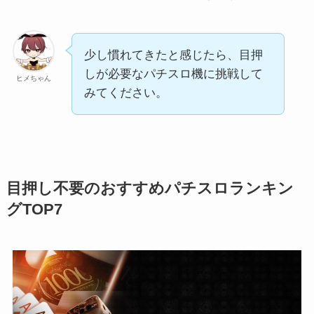
少し慣れてきたと感じたら、目押
しが必要なパチスロ機に挑戦して
ヒメちゃん
みてください。
目押し不要のおすすめパチスロランキン
グTOP7