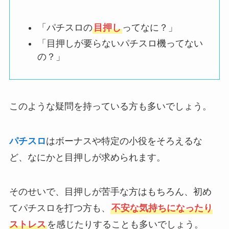
「パチスロの
目押し
ってなに？」
「目押しが要らないパチスロ機ってない
の？」
このような疑問を持っている方も多いでしょう。
パチスロ
はボーナスや特定の小役をそろえるな
ど、なにかと目押しが求められます。
そのせいで、目押しが苦手な方はもちろん、初め
てパチスロを打つ方も、
不安な気持ちになったり
ストレス
を感じたりすることも多いでしょう。