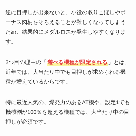
逆に目押しが出来ないと、小役の取りこぼしやボ
ーナス図柄をそろえることが難しくなってしまう
ため、結果的にメダルロスが発生しやすくなりま
す。
2つ目の理由の「
遊べる機種が限定される
」とは、
近年では、大当たり中でも目押しが求められる機
種が増えているからです。
特に最近人気の、爆発力のあるAT機や、設定1でも
機械割が100％を超える機種では、大当たり中の目
押しが必須です。