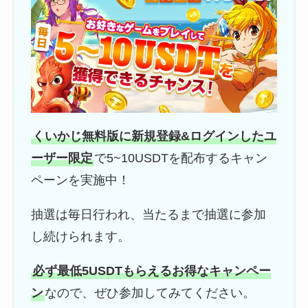
くいかじ無料版に新規登録&ログインしたユ
ーザー限定
で5~10USDTを配布するキャン
ペーンを実施中！
抽選は毎日行われ、当たるまで抽選に参加
し続けられます。
必ず最低5USDTもらえるお得なキャンペー
ン
なので、ぜひ参加してみてください。