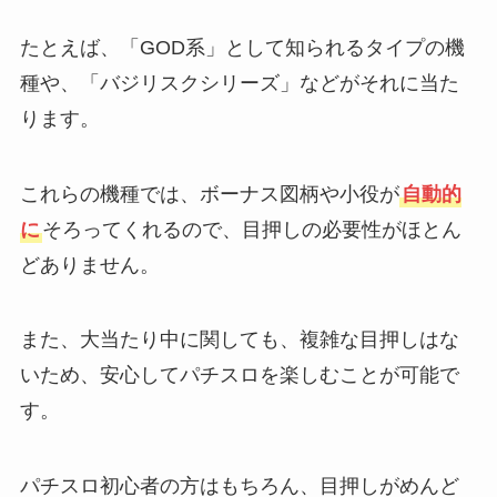
たとえば、「GOD系」として知られるタイプの機
種や、「バジリスクシリーズ」などがそれに当た
ります。
これらの機種では、ボーナス図柄や小役が
自動的
に
そろってくれるので、目押しの必要性がほとん
どありません。
また、大当たり中に関しても、複雑な目押しはな
いため、安心してパチスロを楽しむことが可能で
す。
パチスロ初心者の方はもちろん、目押しがめんど