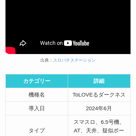
出典：
スロパチステーション
カテゴリー
詳細
機種名
ToLOVEるダークネス
導入日
2024年6月
スマスロ、6.5号機、
タイプ
AT、天井、疑似ボー