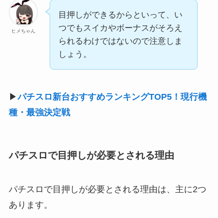
目押しができるからといって、い
つでもスイカやボーナスがそろえ
ヒメちゃん
られるわけではないので注意しま
しょう。
▶︎
パチスロ新台おすすめランキングTOP5！現行機
種・最強決定戦
パチスロで目押しが必要とされる理由
パチスロで目押しが必要とされる理由は、主に2つ
あります。