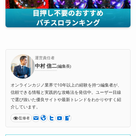
運営責任者
中村 信二
(編集長)
オンラインカジノ業界で10年以上の経験を持つ編集者が、
信頼できる情報と実践的な攻略法を発信中。ユーザー目線
で選び抜いた優良サイトや最新トレンドをわかりやすく紹
介しています。
監修者