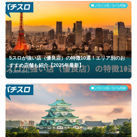
パチンコ店・ホール情報
5スロが強い店（優良店）の特徴10選！エリア別のお
すすめ店舗も紹介【2025年最新】
2025-02-24
パチンコ店・ホール情報