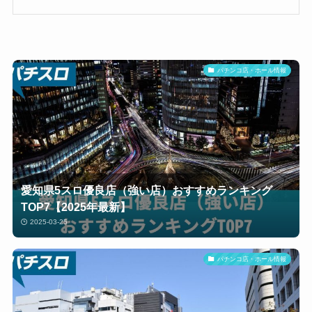
パチンコ店・ホール情報
愛知県5スロ優良店（強い店）おすすめランキング
TOP7【2025年最新】
2025-03-25
パチンコ店・ホール情報