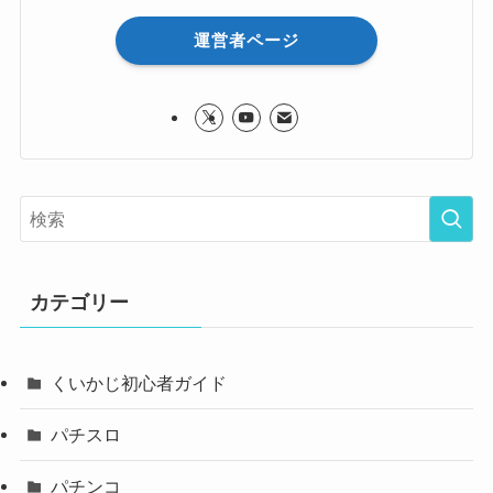
運営者ページ
カテゴリー
くいかじ初心者ガイド
パチスロ
パチンコ