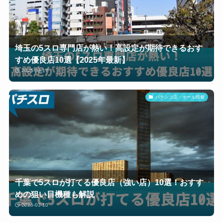
埼玉の5スロ専門店が熱い！高設定が期待できるおす
すめ優良店10選【2025年最新】
2025-03-17
パチンコ店・ホール情報
千葉で5スロが打てる優良店（強い店）10選！おすす
めの狙い目機種も解説
2025-03-10