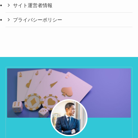
サイト運営者情報
プライバシーポリシー