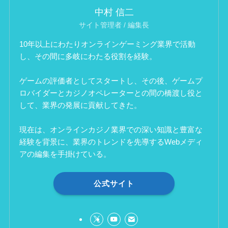
中村 信二
サイト管理者 / 編集長
10年以上にわたりオンラインゲーミング業界で活動
し、その間に多岐にわたる役割を経験。
ゲームの評価者としてスタートし、その後、ゲームプ
ロバイダーとカジノオペレーターとの間の橋渡し役と
して、業界の発展に貢献してきた。
現在は、オンラインカジノ業界での深い知識と豊富な
経験を背景に、業界のトレンドを先導するWebメディ
アの編集を手掛けている。
公式サイト