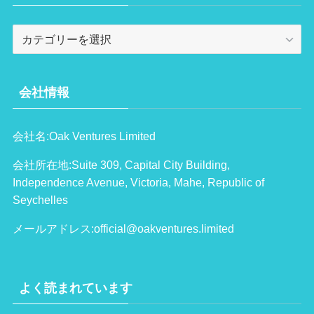
カ
テ
ゴ
リ
会社情報
ー
会社名:Oak Ventures Limited
会社所在地:Suite 309, Capital City Building,
Independence Avenue, Victoria, Mahe, Republic of
Seychelles
メールアドレス:official@oakventures.limited
よく読まれています