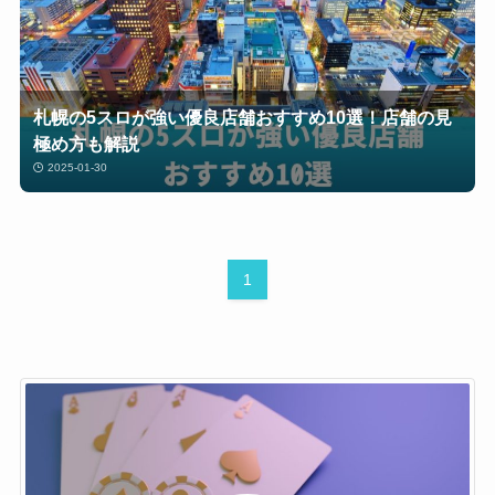
札幌の5スロが強い優良店舗おすすめ10選！店舗の見
極め方も解説
2025-01-30
1