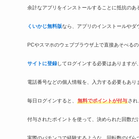
余計なアプリをインストールすることに抵抗のあ
くいかじ無料版
なら、アプリのインストールやダ
PCやスマホのウェブブラウザ上で直接あそべるの
サイトに登録
してログインする必要はありますが
電話番号などの個人情報を、入力する必要もあり
毎日ログインすると、
無料でポイントが付与
され
付与されたポイントを使って、決められた回数だ
実際のパチンコで経験するような、回転数のばら