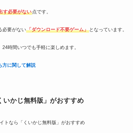
出す必要がない
点です。
る必要がない
「ダウンロード不要ゲーム」
となっています。
24時間いつでも手軽に楽しめます。
ち方に関して解説
くいかじ無料版」がおすすめ