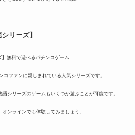
語シリーズ】
ンコファンに親しまれている人気シリーズです。
物語シリーズのゲームもいくつか遊ぶことが可能です。
、オンラインでも体験してみましょう。