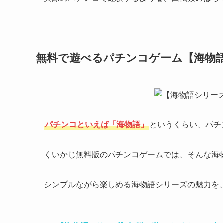
無料で遊べるパチンコゲーム【海物
パチンコといえば「海物語」
というくらい、パチ
くいかじ無料版のパチンコゲームでは、そんな海
シンプルながら楽しめる海物語シリーズの魅力を