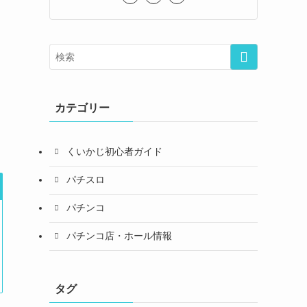
カテゴリー
くいかじ初心者ガイド
パチスロ
パチンコ
パチンコ店・ホール情報
タグ