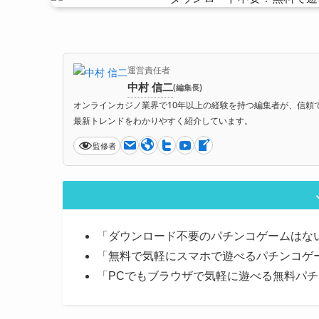
運営責任者
中村 信二
(編集長)
オンラインカジノ業界で10年以上の経験を持つ編集者が、信頼
最新トレンドをわかりやすく紹介しています。
監修者
「ダウンロード不要のパチンコゲームはな
「無料で気軽にスマホで遊べるパチンコゲ
「PCでもブラウザで気軽に遊べる無料パ