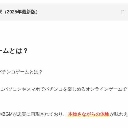
（2025年最新版）
ームとは？
にパソコンやスマホでパチンコを楽しめるオンラインゲームで
やBGMが忠実に再現されており、
本物さながらの体験
が味わえ