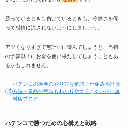
勝っているときも負けているときも、冷静さを保
って感情に流されないようにしましょう。
アツくなりすぎて無計画に遊んでしまうと、当初
の予算以上にお金を使い果たしてしまうこともあ
るかもしれません。
パチンコの換金のやり方を解説！仕組みや計算
方法・景品の意味もわかりやすく | くいかじ無
料版ブログ
パチンコで勝つための心構えと戦略