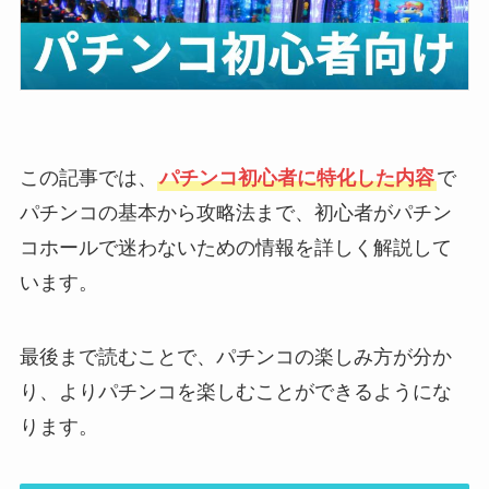
この記事では、
パチンコ初心者に特化した内容
で
パチンコの基本から攻略法まで、初心者がパチン
コホールで迷わないための情報を詳しく解説して
います。
最後まで読むことで、パチンコの楽しみ方が分か
り、よりパチンコを楽しむことができるようにな
ります。