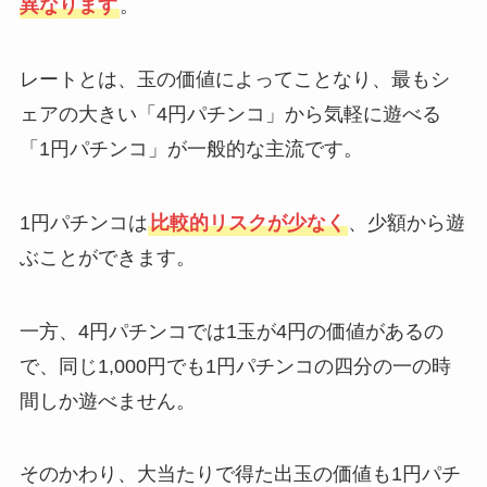
異なります
。
レートとは、玉の価値によってことなり、最もシ
ェアの大きい「4円パチンコ」から気軽に遊べる
「1円パチンコ」が一般的な主流です。
1円パチンコは
比較的リスクが少なく
、少額から遊
ぶことができます。
一方、4円パチンコでは1玉が4円の価値があるの
で、同じ1,000円でも1円パチンコの四分の一の時
間しか遊べません。
そのかわり、大当たりで得た出玉の価値も1円パチ