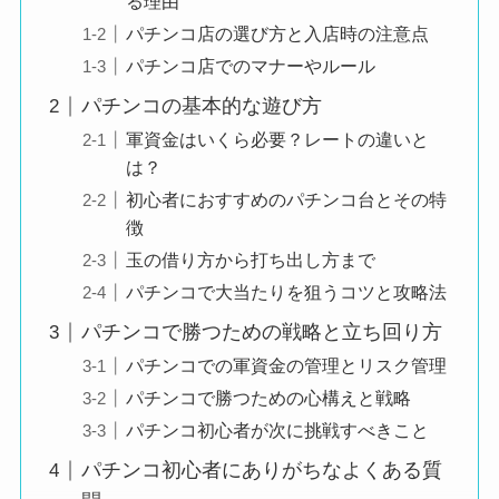
る理由
パチンコ店の選び方と入店時の注意点
パチンコ店でのマナーやルール
パチンコの基本的な遊び方
軍資金はいくら必要？レートの違いと
は？
初心者におすすめのパチンコ台とその特
徴
玉の借り方から打ち出し方まで
パチンコで大当たりを狙うコツと攻略法
パチンコで勝つための戦略と立ち回り方
パチンコでの軍資金の管理とリスク管理
パチンコで勝つための心構えと戦略
パチンコ初心者が次に挑戦すべきこと
パチンコ初心者にありがちなよくある質