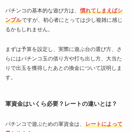
パチンコの基本的な遊び方は、
慣れてしまえばシ
ンプル
ですが、初心者にとっては少し複雑に感じ
るかもしれません。
まずは予算を設定し、実際に遊ぶ台の選び方、さ
らにはパチンコ玉の借り方や打ち出し方、大当た
りで出玉を獲得したあとの換金について説明しま
す。
軍資金はいくら必要？レートの違いとは？
パチンコで遊ぶための軍資金は、
レートによって