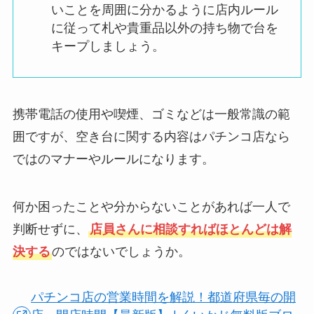
いことを周囲に分かるように店内ルール
に従って札や貴重品以外の持ち物で台を
キープしましょう。
携帯電話の使用や喫煙、ゴミなどは一般常識の範
囲ですが、空き台に関する内容はパチンコ店なら
ではのマナーやルールになります。
何か困ったことや分からないことがあれば一人で
判断せずに、
店員さんに相談すればほとんどは解
決する
のではないでしょうか。
パチンコ店の営業時間を解説！都道府県毎の開