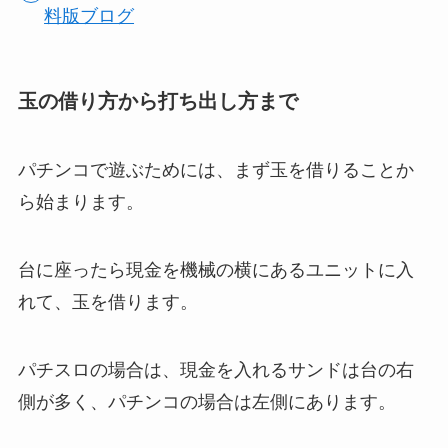
料版ブログ
玉の借り方から打ち出し方まで
パチンコで遊ぶためには、まず玉を借りることか
ら始まります。
台に座ったら現金を機械の横にあるユニットに入
れて、玉を借ります。
パチスロの場合は、現金を入れるサンドは台の右
側が多く、パチンコの場合は左側にあります。