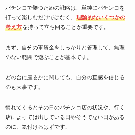
パチンコで勝つための戦略は、単純にパチンコを
打って楽しむだけではなく、
理論的ないくつかの
考え方
を持って立ち回ることが重要です。
まず、自分の軍資金をしっかりと管理して、無理
のない範囲で遊ぶことが基本です。
どの台に座るかに関しても、自分の直感を信じる
のも大事です。
慣れてくるとその日のパチンコ店の状況や、行く
店によっては出している日やそうでない日がある
のに、気付けるはずです。