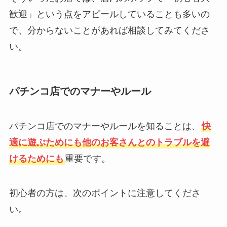
歓迎」という点をアピールしていることも多いの
で、分からないことがあれば相談してみてくださ
い。
パチンコ店でのマナーやルール
パチンコ店でのマナーやルールを知ることは、
快
適に遊ぶためにも他のお客さんとのトラブルを避
けるためにも
重要です。
初心者の方は、次のポイントに注意してくださ
い。