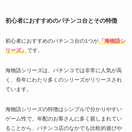
初心者におすすめのパチンコ台とその特徴
初心者におすすめのパチンコ台の1つが
「海物語シ
リーズ」
です。
海物語シリーズは、パチンコでは非常に人気が高
く、長年にわたり多くのシリーズがリリースされ
ています。
海物語シリーズの特徴はシンプルで分かりやすい
ゲーム性で、年配のお客さんに多く親しまれてい
ることから、パチンコ店のなかでも比較的遊びや