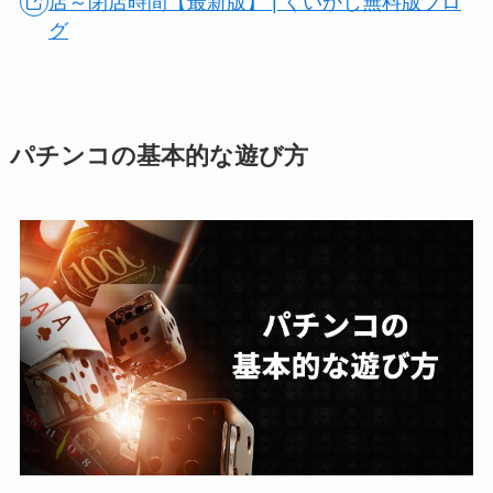
店～閉店時間【最新版】 | くいかじ無料版ブロ
グ
パチンコの基本的な遊び方