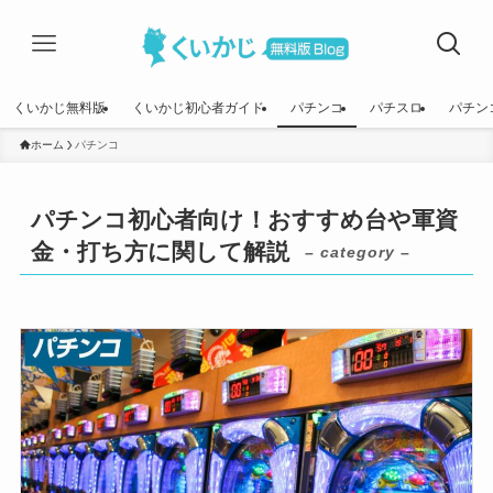
くいかじ無料版
くいかじ初心者ガイド
パチンコ
パチスロ
パチン
ホーム
パチンコ
パチンコ初心者向け！おすすめ台や軍資
金・打ち方に関して解説
– category –