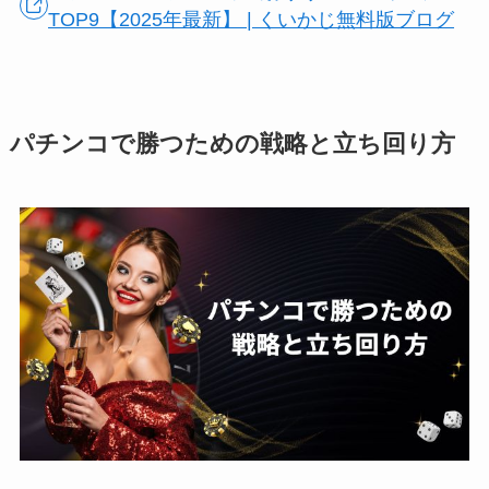
TOP9【2025年最新】 | くいかじ無料版ブログ
パチンコで勝つための戦略と立ち回り方