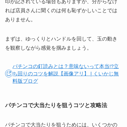
印が記されている場合もありますが、分からなけ
れば店員さんに聞くのは何も恥ずかしいことでは
ありません。
まずは、ゆっくりとハンドルを回して、玉の動き
を観察しながら感覚を掴みましょう。
パチンコの釘読みとは？意味ないって本当!?立
ち回りのコツを解説【画像アリ】 | くいかじ無
料版ブログ
パチンコで大当たりを狙うコツと攻略法
パチンコで大当たりを狙うためには、いくつかの