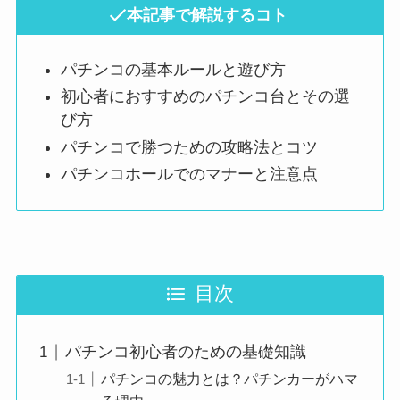
本記事で解説するコト
パチンコの基本ルールと遊び方
初心者におすすめのパチンコ台とその選
び方
パチンコで勝つための攻略法とコツ
パチンコホールでのマナーと注意点
目次
パチンコ初心者のための基礎知識
パチンコの魅力とは？パチンカーがハマ