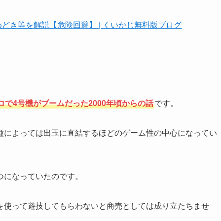
めどき等を解説【危険回避】 | くいかじ無料版ブログ
ロで4号機がブームだった2000年頃からの話
です。
種によっては出玉に直結するほどのゲーム性の中心になってい
つになっていたのです。
を使って遊技してもらわないと商売としては成り立たちませ