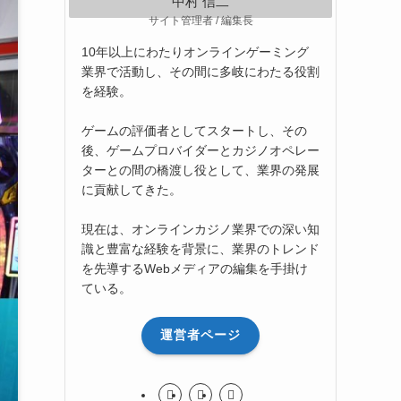
中村 信二
サイト管理者 / 編集長
10年以上にわたりオンラインゲーミング
業界で活動し、その間に多岐にわたる役割
を経験。
ゲームの評価者としてスタートし、その
後、ゲームプロバイダーとカジノオペレー
ターとの間の橋渡し役として、業界の発展
に貢献してきた。
現在は、オンラインカジノ業界での深い知
識と豊富な経験を背景に、業界のトレンド
を先導するWebメディアの編集を手掛け
ている。
運営者ページ