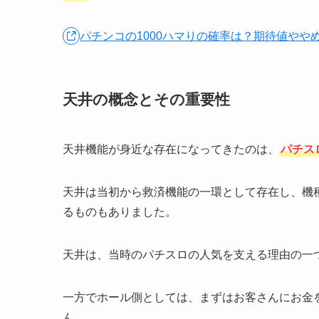
パチンコの1000ハマりの確率は？期待値やや
天井の概念とその重要性
天井機能が身近な存在になってきたのは、
パチス
天井は当初から救済機能の一環として存在し、機
るものもありました。
天井は、当時のパチスロの人気を支える理由の一
一方でホール側としては、まずはお客さんにお金
ん。