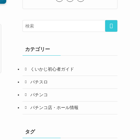
カテゴリー
くいかじ初心者ガイド
パチスロ
パチンコ
パチンコ店・ホール情報
タグ