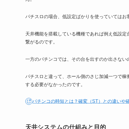
パチスロの場合、低設定ばかりを使っていてはお
天井機能を搭載している機種であれば例え低設定
繋がるのです。
一方のパチンコでは、その台を出すのか出さない
パチスロと違って、ホール側のさじ加減一つで稼
する必要がなかったのです。
パチンコの時短とは？確変（ST）との違いや確
天井システムの仕組みと目的