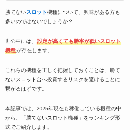
勝てない
スロット
機種について、興味がある方も
多いのではないでしょうか？
世の中には、
設定が高くても勝率が低いスロット
機種
が存在します。
これらの機種を正しく把握しておくことは、勝て
ないスロット台へ投資するリスクを避けることに
繋がるはずです。
本記事では、2025年現在も稼働している機種の中
から、「勝てないスロット機種」をランキング形
式でご紹介します。