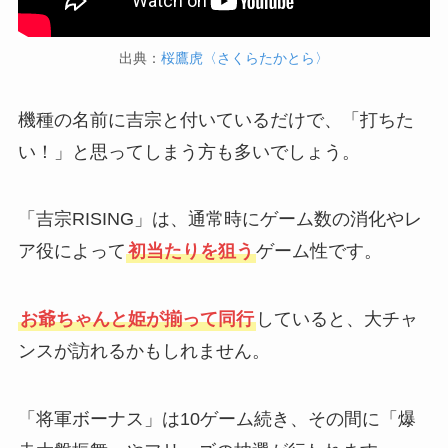
出典：
桜鷹虎〈さくらたかとら〉
機種の名前に吉宗と付いているだけで、「打ちた
い！」と思ってしまう方も多いでしょう。
「吉宗RISING」は、通常時にゲーム数の消化やレ
ア役によって
初当たりを狙う
ゲーム性です。
お爺ちゃんと姫が揃って同行
していると、大チャ
ンスが訪れるかもしれません。
「将軍ボーナス」は10ゲーム続き、その間に「爆