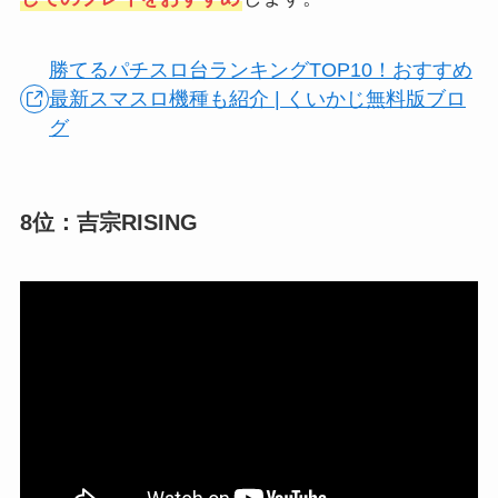
勝てるパチスロ台ランキングTOP10！おすすめ
最新スマスロ機種も紹介 | くいかじ無料版ブロ
グ
8位：吉宗RISING