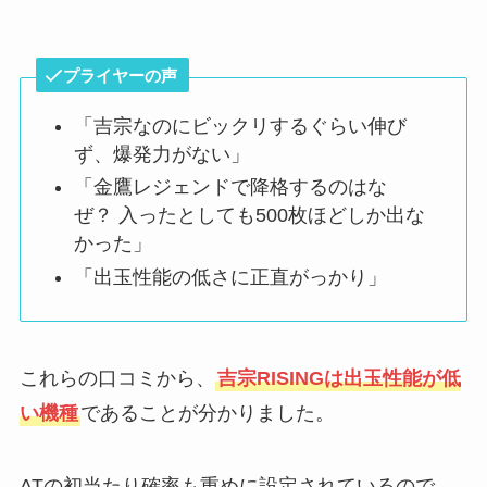
プライヤーの声
「吉宗なのにビックリするぐらい伸び
ず、爆発力がない」
「金鷹レジェンドで降格するのはな
ぜ？ 入ったとしても500枚ほどしか出な
かった」
「出玉性能の低さに正直がっかり」
これらの口コミから、
吉宗RISINGは出玉性能が低
い機種
であることが分かりました。
ATの初当たり確率も重めに設定されているので、