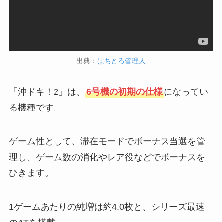
出典：
ぱちとろ管理人
「沖ドキ！2」は、
6号機の初期の仕様
になってい
る機種です。
ゲーム性として、滞在モードでボーナス当選を管
理し、ゲーム数の消化やレア役などでボーナスを
ひきます。
1ゲームあたりの純増は約4.0枚と、シリーズ最速