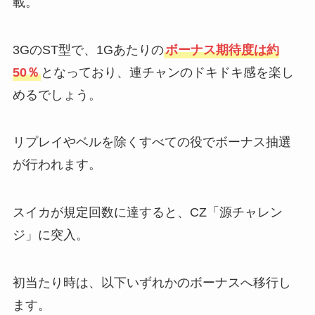
載。
3GのST型で、1Gあたりの
ボーナス期待度は約
50％
となっており、連チャンのドキドキ感を楽し
めるでしょう。
リプレイやベルを除くすべての役でボーナス抽選
が行われます。
スイカが規定回数に達すると、CZ「源チャレン
ジ」に突入。
初当たり時は、以下いずれかのボーナスへ移行し
ます。