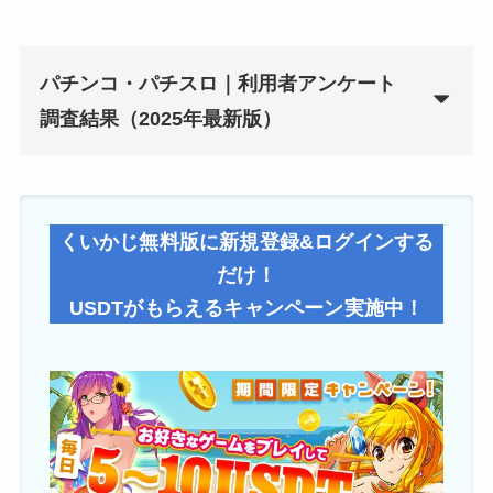
パチンコ・パチスロ｜利用者アンケート
調査結果（2025年最新版）
くいかじ無料版に新規登録&ログインする
だけ！
USDTがもらえるキャンペーン実施中！