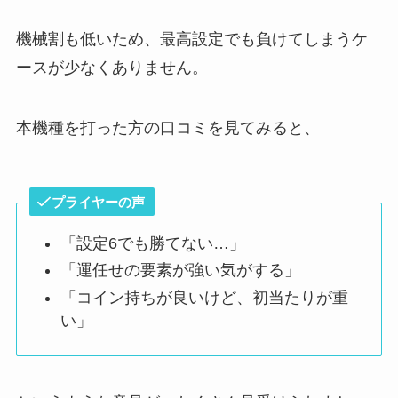
機械割も低いため、最高設定でも負けてしまうケ
ースが少なくありません。
本機種を打った方の口コミを見てみると、
プライヤーの声
「設定6でも勝てない…」
「運任せの要素が強い気がする」
「コイン持ちが良いけど、初当たりが重
い」