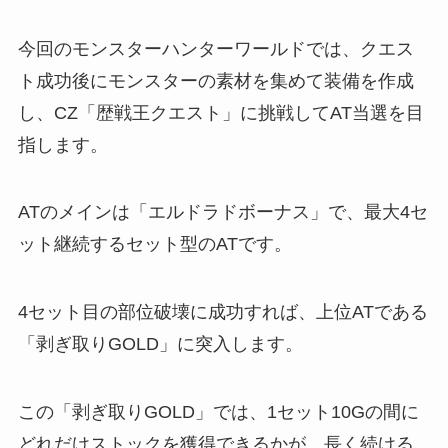
今回のモンスターハンターワールドでは、クエス
ト成功後にモンスターの素材を集めて装備を作成
し、CZ「歴戦王クエスト」に挑戦してAT当選を目
指します。
ATのメインは「エルドラドボーナス」で、最大4セ
ット継続するセット型のATです。
4セット目の部位破壊に成功すれば、上位ATである
「剥ぎ取りGOLD」に突入します。
この「剥ぎ取りGOLD」では、1セット10Gの間に
どれだけストックを獲得できるかが、長く続ける