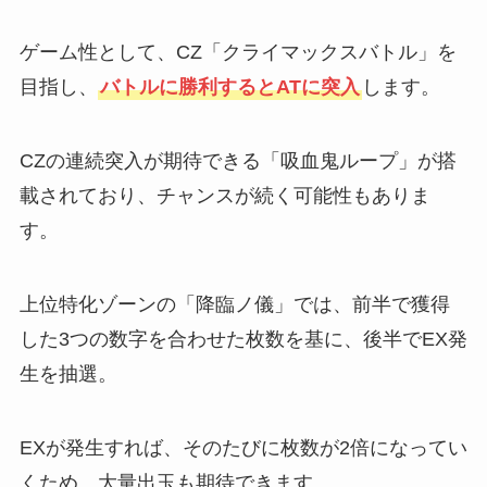
ゲーム性として、CZ「クライマックスバトル」を
目指し、
バトルに勝利するとATに突入
します。
CZの連続突入が期待できる「吸血鬼ループ」が搭
載されており、チャンスが続く可能性もありま
す。
上位特化ゾーンの「降臨ノ儀」では、前半で獲得
した3つの数字を合わせた枚数を基に、後半でEX発
生を抽選。
EXが発生すれば、そのたびに枚数が2倍になってい
くため、大量出玉も期待できます。