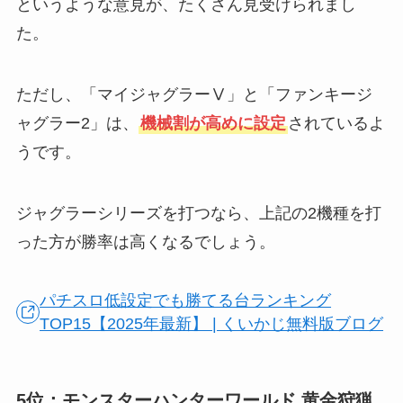
というような意見が、たくさん見受けられまし
た。
ただし、「マイジャグラーⅤ」と「ファンキージ
ャグラー2」は、
機械割が高めに設定
されているよ
うです。
ジャグラーシリーズを打つなら、上記の2機種を打
った方が勝率は高くなるでしょう。
パチスロ低設定でも勝てる台ランキング
TOP15【2025年最新】 | くいかじ無料版ブログ
5位：モンスターハンターワールド 黄金狩猟