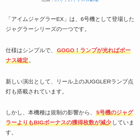
「アイムジャグラーEX」は、6号機として登場した
ジャグラーシリーズの一つです。
仕様はシンプルで、
GOGO！ランプが光ればボー
ナス確定
。
新しい演出として、リール上のJUGGLERランプ点
灯も搭載されています。
しかし、本機種は規制の影響から、
5号機のジャグ
ラーよりもBIGボーナスの獲得枚数が減少
していま
す。