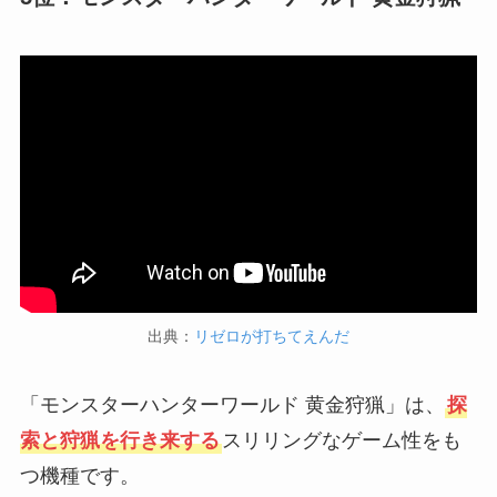
出典：
リゼロが打ちてえんだ
「モンスターハンターワールド 黄金狩猟」は、
探
索と狩猟を行き来する
スリリングなゲーム性をも
つ機種です。