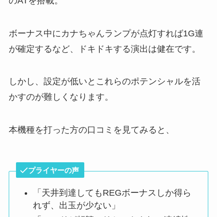
のATを搭載。
ボーナス中にカナちゃんランプが点灯すれば1G連
が確定するなど、ドキドキする演出は健在です。
しかし、設定が低いとこれらのポテンシャルを活
かすのが難しくなります。
本機種を打った方の口コミを見てみると、
プライヤーの声
「天井到達してもREGボーナスしか得ら
れず、出玉が少ない」