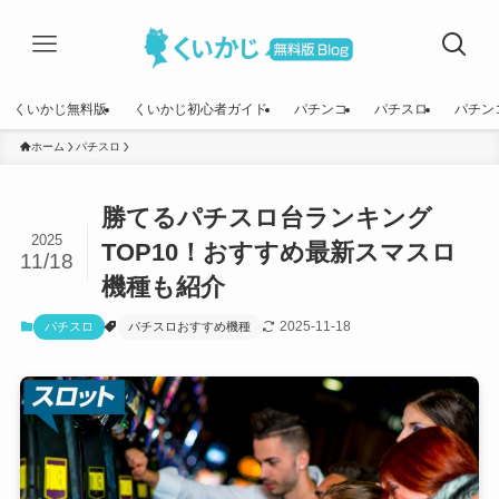
くいかじ無料版
くいかじ初心者ガイド
パチンコ
パチスロ
パチン
ホーム
パチスロ
勝てるパチスロ台ランキング
2025
TOP10！おすすめ最新スマスロ
11/18
機種も紹介
2025-11-18
パチスロ
パチスロおすすめ機種