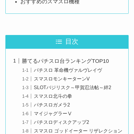
おすすめのスマスロ機種
目次
勝てるパチスロ台ランキングTOP10
パチスロ 革命機ヴァルヴレイヴ
スマスロモンキーターンV
SLOTバジリスク～甲賀忍法帖～絆2
スマスロ北斗の拳
パチスロガメラ2
マイジャグラーⅤ
パチスロディスクアップ2
スマスロ ゴッドイーター リザレクション