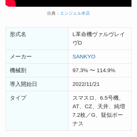
出典：
エンジェル本店
形式名
L革命機ヴァルヴレイ
ヴD
メーカー
SANKYO
機械割
97.3% 〜 114.9%
導入開始日
2022/11/21
タイプ
スマスロ、6.5号機、
AT、CZ、天井、純増
7.2枚／G、疑似ボー
ナス