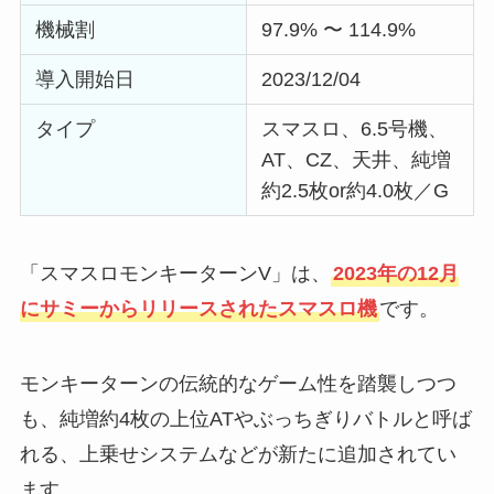
機械割
97.9% 〜 114.9%
導入開始日
2023/12/04
タイプ
スマスロ、6.5号機、
AT、CZ、天井、純増
約2.5枚or約4.0枚／G
「スマスロモンキーターンV」は、
2023年の12月
にサミーからリリースされたスマスロ機
です。
モンキーターンの伝統的なゲーム性を踏襲しつつ
も、純増約4枚の上位ATやぶっちぎりバトルと呼ば
れる、上乗せシステムなどが新たに追加されてい
ます。