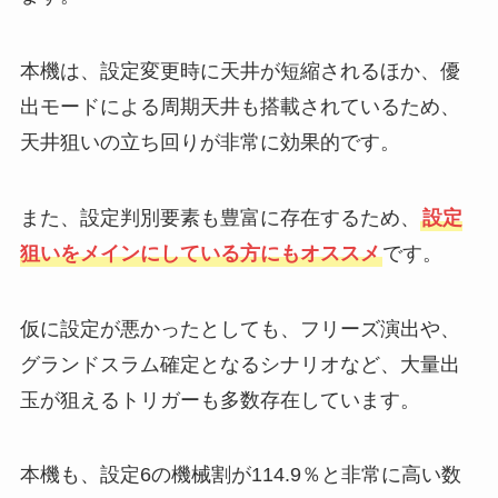
本機は、設定変更時に天井が短縮されるほか、優
出モードによる周期天井も搭載されているため、
天井狙いの立ち回りが非常に効果的です。
また、設定判別要素も豊富に存在するため、
設定
狙いをメインにしている方にもオススメ
です。
仮に設定が悪かったとしても、フリーズ演出や、
グランドスラム確定となるシナリオなど、大量出
玉が狙えるトリガーも多数存在しています。
本機も、設定6の機械割が114.9％と非常に高い数