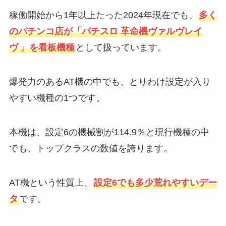
稼働開始から1年以上たった2024年現在でも、
多く
のパチンコ店が「パチスロ 革命機ヴァルヴレイ
ヴ
」を看板機種
として扱っています。
爆発力のあるAT機の中でも、とりわけ設定が入り
やすい機種の1つです。
本機は、設定6の機械割が114.9％と現行機種の中
でも、トップクラスの数値を誇ります。
AT機という性質上、
設定6でも多少荒れやすいデー
タ
です。