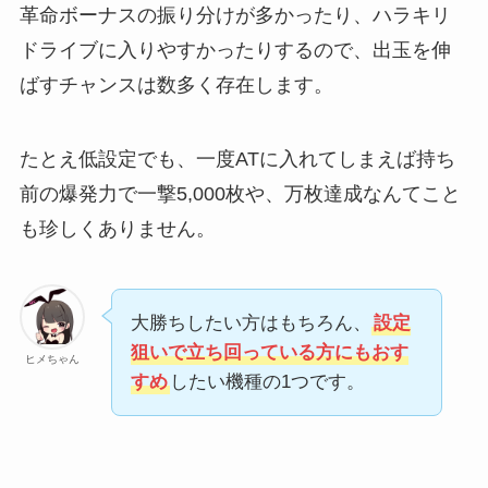
革命ボーナスの振り分けが多かったり、ハラキリ
ドライブに入りやすかったりするので、出玉を伸
ばすチャンスは数多く存在します。
たとえ低設定でも、一度ATに入れてしまえば持ち
前の爆発力で一撃5,000枚や、万枚達成なんてこと
も珍しくありません。
大勝ちしたい方はもちろん、
設定
狙いで立ち回っている方にもおす
ヒメちゃん
すめ
したい機種の1つです。