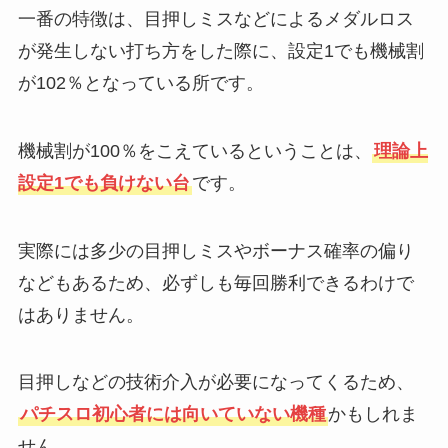
一番の特徴は、目押しミスなどによるメダルロス
が発生しない打ち方をした際に、設定1でも機械割
が102％となっている所です。
機械割が100％をこえているということは、
理論上
設定1でも負けない台
です。
実際には多少の目押しミスやボーナス確率の偏り
などもあるため、必ずしも毎回勝利できるわけで
はありません。
目押しなどの技術介入が必要になってくるため、
パチスロ初心者には向いていない機種
かもしれま
せん。