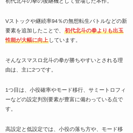
初代北斗の拳の後継機として登場した本作。
Vストックや継続率94％の無想転生バトルなどの新
要素を追加したことで、
初代北斗の拳よりも出玉
性能が大幅に向上
しています。
そんなスマスロ北斗の拳が勝ちやすいとされる理
由は、主に2つです。
1つ目は、小役確率やモード移行、サミートロフィ
ーなどの設定判別要素が豊富に備わっている点で
す。
高設定と低設定では、小役の落ち方や、モード移