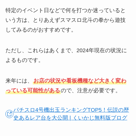
特定のイベント日などで何を打つか迷っていると
いう方は、とりあえずスマスロ北斗の拳から遊技
してみるのがおすすめです。
ただし、これらはあくまで、2024年現在の状況に
よるものです。
来年には、
お店の状況や看板機種など大きく変わ
っている可能性がある
ので、注意が必要です。
パチスロ4号機出玉ランキングTOP5！伝説の歴
史あるレア台を大公開 | くいかじ無料版ブログ