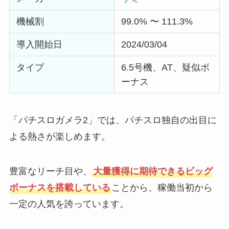
機械割
99.0% 〜 111.3%
導入開始日
2024/03/04
タイプ
6.5号機、AT、疑似ボ
ーナス
「パチスロガメラ2」では、パチスロ独自の出目に
よる熱さが楽しめます。
豊富なリーチ目や、
大量獲得に期待できるビッグ
ボーナスを搭載している
ことから、稼働当初から
一定の人気を誇っています。