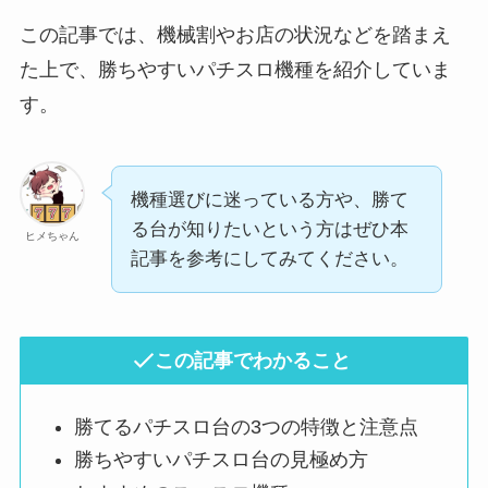
この記事では、機械割やお店の状況などを踏まえ
た上で、勝ちやすいパチスロ機種を紹介していま
す。
機種選びに迷っている方や、勝て
る台が知りたいという方はぜひ本
ヒメちゃん
記事を参考にしてみてください。
この記事でわかること
勝てるパチスロ台の3つの特徴と注意点
勝ちやすいパチスロ台の見極め方