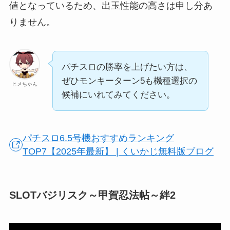
値となっているため、出玉性能の高さは申し分あ
りません。
パチスロの勝率を上げたい方は、
ぜひモンキーターン5も機種選択の
ヒメちゃん
候補にいれてみてください。
パチスロ6.5号機おすすめランキング
TOP7【2025年最新】 | くいかじ無料版ブログ
SLOTバジリスク～甲賀忍法帖～絆2