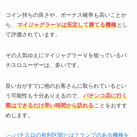
コイン持ちの良さや、ボーナス確率も高いことか
ら、
マイジャグラーⅤは安定して勝てる機種
とし
て評価されています。
その人気ゆえにマイジャグラーⅤを狙っているパ
チスロユーザーは、多いです。
良い台がすでに他のお客さんに取られているとい
う可能性も十分ありえるので、
パチンコ店に行く
際はできるだけ早い時間から訪れる
ことをおすす
めします。
パチスロの有利区間とは？ランプのある機種を