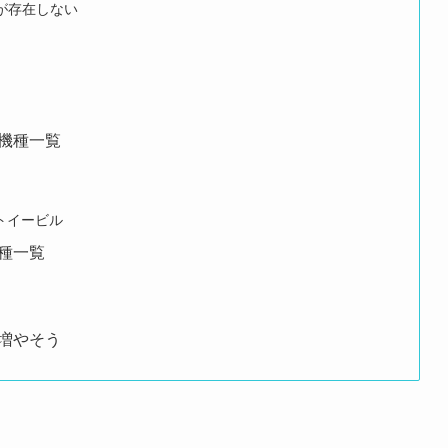
が存在しない
機種一覧
トイービル
種一覧
増やそう