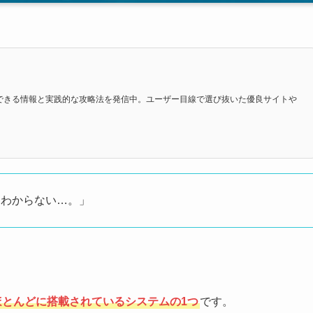
できる情報と実践的な攻略法を発信中。ユーザー目線で選び抜いた優良サイトや
くわからない…。」
ほとんどに搭載されているシステムの1つ
です。