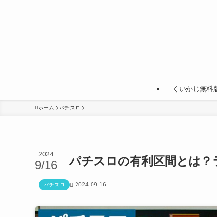
くいかじ無料
ホーム
パチスロ
2024
パチスロの有利区間とは？
9/16
2024-09-16
パチスロ