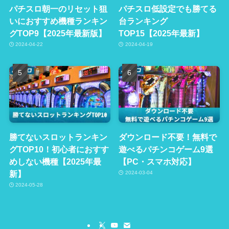
パチスロ朝一のリセット狙
パチスロ低設定でも勝てる
いにおすすめ機種ランキン
台ランキング
グTOP9【2025年最新版】
TOP15【2025年最新】
2024-04-22
2024-04-19
勝てないスロットランキン
ダウンロード不要！無料で
グTOP10！初心者におすす
遊べるパチンコゲーム9選
めしない機種【2025年最
【PC・スマホ対応】
新】
2024-03-04
2024-05-28