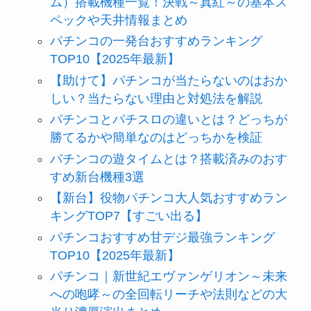
ム）搭載機種一覧！決戦～真紅～の基本ス
ペックや天井情報まとめ
パチンコの一発台おすすめランキング
TOP10【2025年最新】
【助けて】パチンコが当たらないのはおか
しい？当たらない理由と対処法を解説
パチンコとパチスロの違いとは？どっちが
勝てるかや簡単なのはどっちかを検証
パチンコの遊タイムとは？搭載済みのおす
すめ新台機種3選
【新台】役物パチンコ大人気おすすめラン
キングTOP7【すごい出る】
パチンコおすすめ甘デジ最強ランキング
TOP10【2025年最新】
パチンコ｜新世紀エヴァンゲリオン～未来
への咆哮～の全回転リーチや法則などの大