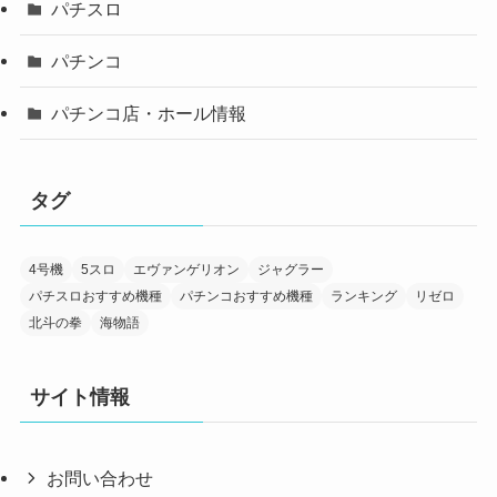
パチスロ
パチンコ
パチンコ店・ホール情報
タグ
4号機
5スロ
エヴァンゲリオン
ジャグラー
パチスロおすすめ機種
パチンコおすすめ機種
ランキング
リゼロ
北斗の拳
海物語
サイト情報
お問い合わせ