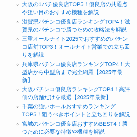
大阪の1パチ優良店TOP5！優良店の共通点
や狙い目のおすすめ機種を解説
滋賀県パチンコ優良店ランキングTOP4！滋
賀県のパチンコで勝つための攻略法を解説
三重オールナイト2025でおすすめのパチン
コ店舗TOP3！オールナイト営業での立ち回
りを解説
兵庫県パチンコ優良店ランキングTOP4！大
型店から中型店まで完全網羅【2025年最
新】
大阪パチンコ優良店ランキングTOP4！高評
価の店舗だけを厳選【2025年最新】
千葉の強いホールおすすめランキング
TOP5！狙うべきポイントと立ち回りを解説
宮城のパチンコ優良店おすすめBEST4！勝
つために必要な特徴や機種を解説