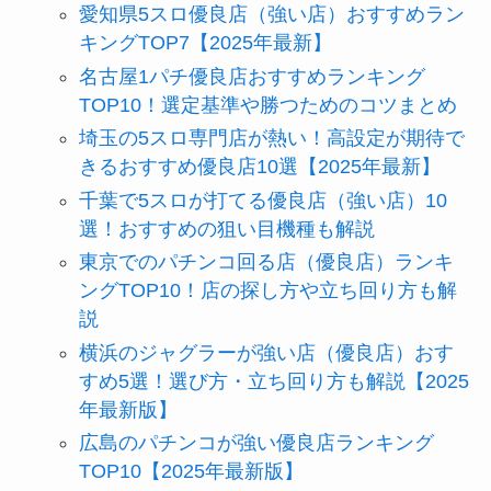
愛知県5スロ優良店（強い店）おすすめラン
キングTOP7【2025年最新】
名古屋1パチ優良店おすすめランキング
TOP10！選定基準や勝つためのコツまとめ
埼玉の5スロ専門店が熱い！高設定が期待で
きるおすすめ優良店10選【2025年最新】
千葉で5スロが打てる優良店（強い店）10
選！おすすめの狙い目機種も解説
東京でのパチンコ回る店（優良店）ランキ
ングTOP10！店の探し方や立ち回り方も解
説
横浜のジャグラーが強い店（優良店）おす
すめ5選！選び方・立ち回り方も解説【2025
年最新版】
広島のパチンコが強い優良店ランキング
TOP10【2025年最新版】