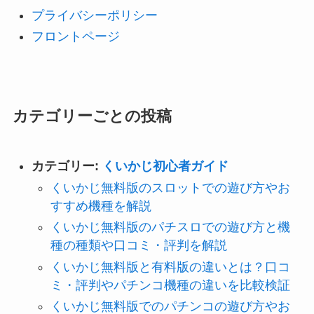
プライバシーポリシー
フロントページ
カテゴリーごとの投稿
カテゴリー:
くいかじ初心者ガイド
くいかじ無料版のスロットでの遊び方やお
すすめ機種を解説
くいかじ無料版のパチスロでの遊び方と機
種の種類や口コミ・評判を解説
くいかじ無料版と有料版の違いとは？口コ
ミ・評判やパチンコ機種の違いを比較検証
くいかじ無料版でのパチンコの遊び方やお