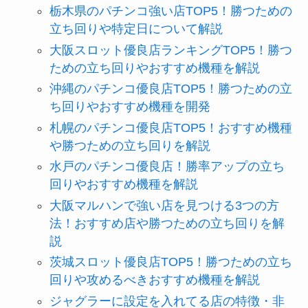
栃木県のパチンコ強い店TOP5！勝つための
立ち回りや特定日について解説
大阪スロット優良店ランキングTOP5！勝つ
ための立ち回りやおすすめ機種を解説
沖縄のパチンコ優良店TOP5！勝つための立
ち回りやおすすめ機種を開発
札幌のパチンコ優良店TOP5！おすすめ機種
や勝つための立ち回りを解説
水戸のパチンコ優良店！勝率アップの立ち
回りやおすすめ機種を解説
大阪マルハンで強い店を見つける3つの方
法！おすすめ店や勝つための立ち回りを解
説
茨城スロット優良店TOP5！勝つための立ち
回りや攻めるべきおすすめ機種を解説
ジャグラーに設定を入れてる店の特徴・非