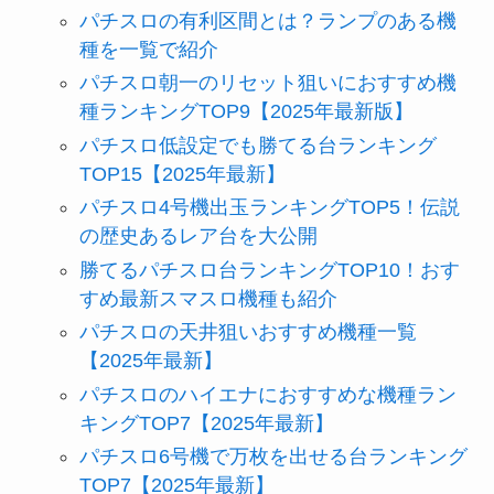
パチスロの有利区間とは？ランプのある機
種を一覧で紹介
パチスロ朝一のリセット狙いにおすすめ機
種ランキングTOP9【2025年最新版】
パチスロ低設定でも勝てる台ランキング
TOP15【2025年最新】
パチスロ4号機出玉ランキングTOP5！伝説
の歴史あるレア台を大公開
勝てるパチスロ台ランキングTOP10！おす
すめ最新スマスロ機種も紹介
パチスロの天井狙いおすすめ機種一覧
【2025年最新】
パチスロのハイエナにおすすめな機種ラン
キングTOP7【2025年最新】
パチスロ6号機で万枚を出せる台ランキング
TOP7【2025年最新】