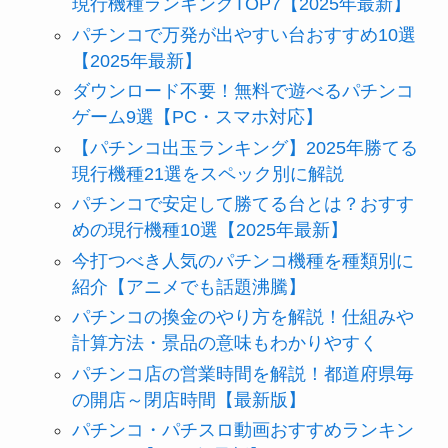
現行機種ランキングTOP7【2025年最新】
パチンコで万発が出やすい台おすすめ10選
【2025年最新】
ダウンロード不要！無料で遊べるパチンコ
ゲーム9選【PC・スマホ対応】
【パチンコ出玉ランキング】2025年勝てる
現行機種21選をスペック別に解説
パチンコで安定して勝てる台とは？おすす
めの現行機種10選【2025年最新】
今打つべき人気のパチンコ機種を種類別に
紹介【アニメでも話題沸騰】
パチンコの換金のやり方を解説！仕組みや
計算方法・景品の意味もわかりやすく
パチンコ店の営業時間を解説！都道府県毎
の開店～閉店時間【最新版】
パチンコ・パチスロ動画おすすめランキン