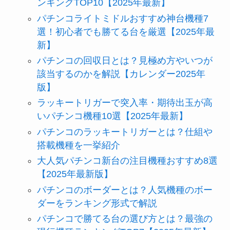
ンキングTOP10【2025年最新】
パチンコライトミドルおすすめ神台機種7
選！初心者でも勝てる台を厳選【2025年最
新】
パチンコの回収日とは？見極め方やいつが
該当するのかを解説【カレンダー2025年
版】
ラッキートリガーで突入率・期待出玉が高
いパチンコ機種10選【2025年最新】
パチンコのラッキートリガーとは？仕組や
搭載機種を一挙紹介
大人気パチンコ新台の注目機種おすすめ8選
【2025年最新版】
パチンコのボーダーとは？人気機種のボー
ダーをランキング形式で解説
パチンコで勝てる台の選び方とは？最強の