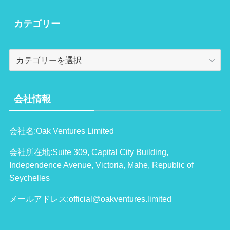
カテゴリー
カ
テ
ゴ
リ
会社情報
ー
会社名:Oak Ventures Limited
会社所在地:Suite 309, Capital City Building,
Independence Avenue, Victoria, Mahe, Republic of
Seychelles
メールアドレス:official@oakventures.limited