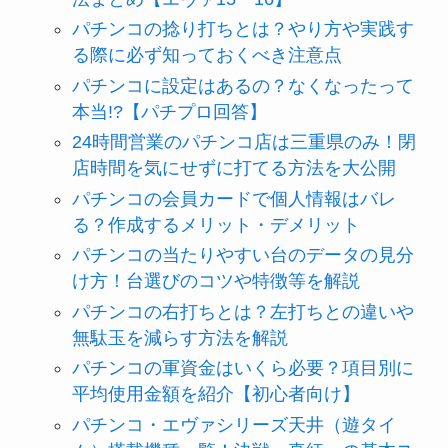
パチンコの捻り打ちとは？やり方や実践す
る際に必ず知っておくべき注意点
パチンコに設定はあるの？なくなったって
本当!?【パチプロ回答】
24時間営業のパチンコ店は三重県のみ！閉
店時間を気にせずに打てる方法を大公開
パチンコの会員カードで個人情報はバレ
る？作成するメリット・デメリット
パチンコの当たりやすい台のデータの見分
け方！台選びのコツや特徴等を解説
パチンコの右打ちとは？左打ちとの違いや
無駄玉を減らす方法を解説
パチンコの軍資金はいくら必要？項目別に
平均使用金額を紹介【初心者向け】
パチンコ・エヴァシリーズ天井（遊タイ