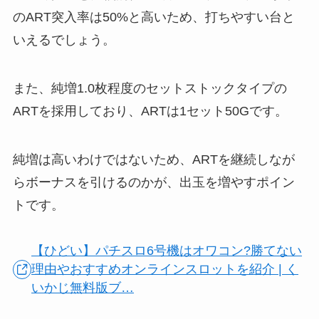
のART突入率は50%と高いため、打ちやすい台と
いえるでしょう。
また、純増1.0枚程度のセットストックタイプの
ARTを採用しており、ARTは1セット50Gです。
純増は高いわけではないため、ARTを継続しなが
らボーナスを引けるのかが、出玉を増やすポイン
トです。
【ひどい】パチスロ6号機はオワコン?勝てない
理由やおすすめオンラインスロットを紹介 | く
いかじ無料版ブ…