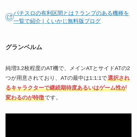
パチスロの有利区間とは？ランプのある機種を
一覧で紹介 | くいかじ無料版ブログ
グランベルム
純増3.2枚程度のAT機で、メインATとサイドATの2
つが用意されており、ATの最中は1:1:1で
選択され
るキャラクターで継続期待度あるいはゲーム性が
変わるのが特徴
です。