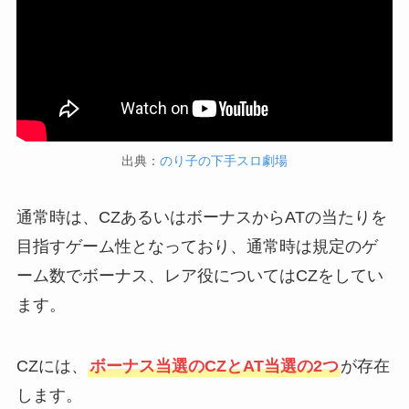
出典：
のり子の下手スロ劇場
通常時は、CZあるいはボーナスからATの当たりを
目指すゲーム性となっており、通常時は規定のゲ
ーム数でボーナス、レア役についてはCZをしてい
ます。
CZには、
ボーナス当選のCZとAT当選の2つ
が存在
します。