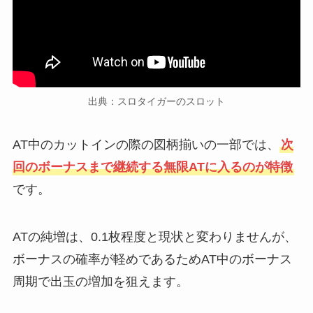
出典：スロタイガーのスロット
AT中のカットインの際の図柄揃いの一部では、
次
回のボーナスまで継続する無限ATに入るのが特徴
です。
ATの純増は、0.1枚程度と現状と変わりませんが、
ボーナスの確率が軽めであるためAT中のボーナス
周期で出玉の増加を狙えます。