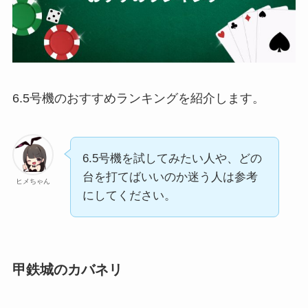
6.5号機のおすすめランキングを紹介します。
6.5号機を試してみたい人や、どの
台を打てばいいのか迷う人は参考
ヒメちゃん
にしてください。
甲鉄城のカバネリ