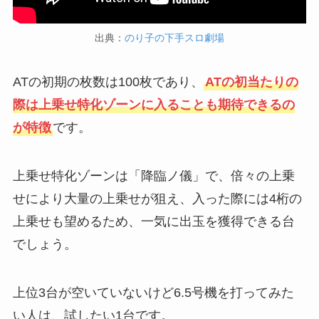
出典：
のり子の下手スロ劇場
ATの初期の枚数は100枚であり、
ATの初当たりの
際は上乗せ特化ゾーンに入ることも期待できるの
が特徴
です。
上乗せ特化ゾーンは「降臨ノ儀」で、倍々の上乗
せにより大量の上乗せが狙え、入った際には4桁の
上乗せも望めるため、一気に出玉を獲得できる台
でしょう。
上位3台が空いていないけど6.5号機を打ってみた
い人は、試したい1台です。