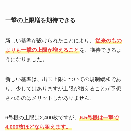
一撃の上限増を期待できる
新しい基準が設けられたことにより、
従来のもの
よりも一撃の上限が増えること
を、期待できるよ
うになりました。
新しい基準は、出玉上限についての規制緩和であ
り、少しではありますが上限が増えることが予想
されるのはメリットしかありません。
6号機の上限は2,400枚ですが、
6.5号機は一撃で
4,000枚ほどなら狙えます。