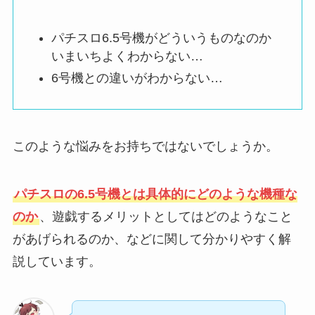
パチスロ6.5号機がどういうものなのか
いまいちよくわからない…
6号機との違いがわからない…
このような悩みをお持ちではないでしょうか。
パチスロの6.5号機とは具体的にどのような機種な
のか
、遊戯するメリットとしてはどのようなこと
があげられるのか、などに関して分かりやすく解
説しています。