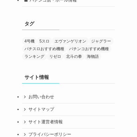
パチンコ店・ホール情報
タグ
4号機
5スロ
エヴァンゲリオン
ジャグラー
パチスロおすすめ機種
パチンコおすすめ機種
ランキング
リゼロ
北斗の拳
海物語
サイト情報
お問い合わせ
サイトマップ
サイト運営者情報
プライバシーポリシー