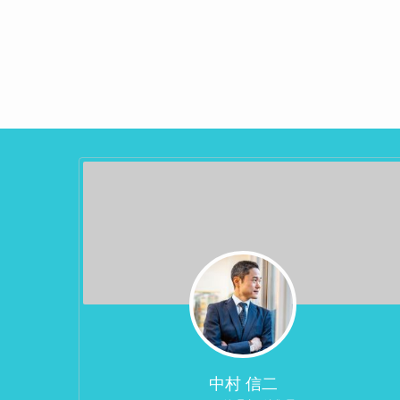
中村 信二