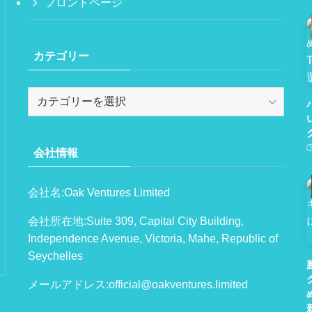
フロントページ
カテゴリー
カ
テ
ゴ
リ
会社情報
ー
会社名:Oak Ventures Limited
会社所在地:Suite 309, Capital City Building,
Independence Avenue, Victoria, Mahe, Republic of
Seychelles
メールアドレス:official@oakventures.limited