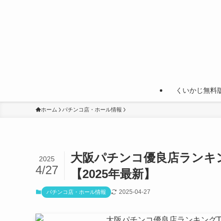
くいかじ無料
ホーム
パチンコ店・ホール情報
大阪パチンコ優良店ランキン
2025
4/27
【2025年最新】
2025-04-27
パチンコ店・ホール情報