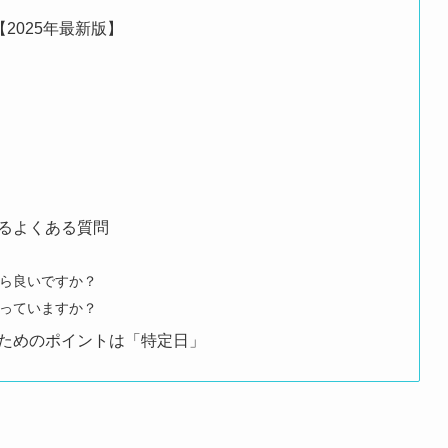
2025年最新版】
るよくある質問
ら良いですか？
っていますか？
ためのポイントは「特定日」