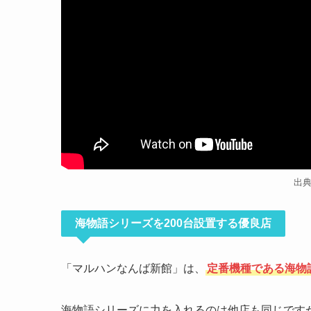
出
海物語シリーズを200台設置する優良店
「マルハンなんば新館」は、
定番機種である海物
海物語シリーズに力を入れるのは他店も同じですが