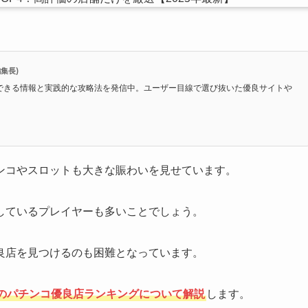
編集長)
できる情報と実践的な攻略法を発信中。ユーザー目線で選び抜いた優良サイトや
ンコやスロットも大きな賑わいを見せています。
しているプレイヤーも多いことでしょう。
良店を見つけるのも困難となっています。
のパチンコ優良店ランキングについて解説
します。