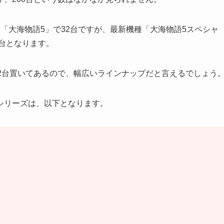
「大海物語5」で32台ですが、最新機種「大海物語5スペシャ
0台となります。
2台置いてあるので、幅広いラインナップだと言えるでしょう
シリーズは、以下となります。