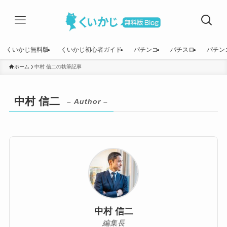
くいかじ無料版
くいかじ初心者ガイド
パチンコ
パチスロ
パチン
ホーム
中村 信二の執筆記事
中村 信二
– Author –
中村 信二
編集長