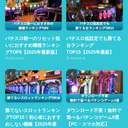
パチスロ朝一のリセット狙
パチスロ低設定でも勝てる
いにおすすめ機種ランキン
台ランキング
グTOP9【2025年最新版】
TOP15【2025年最新】
2024-04-22
2024-04-19
勝てないスロットランキン
ダウンロード不要！無料で
グTOP10！初心者におすす
遊べるパチンコゲーム9選
めしない機種【2025年最
【PC・スマホ対応】