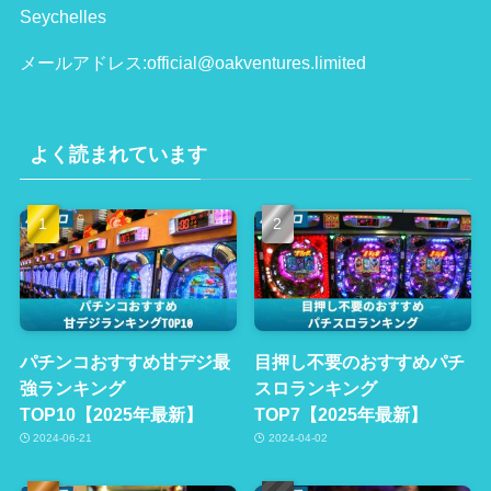
Seychelles
メールアドレス:official@oakventures.limited
よく読まれています
パチンコおすすめ甘デジ最
目押し不要のおすすめパチ
強ランキング
スロランキング
TOP10【2025年最新】
TOP7【2025年最新】
2024-06-21
2024-04-02