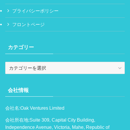
プライバシーポリシー
フロントページ
カテゴリー
カ
テ
ゴ
リ
会社情報
ー
会社名:Oak Ventures Limited
会社所在地:Suite 309, Capital City Building,
Independence Avenue, Victoria, Mahe, Republic of