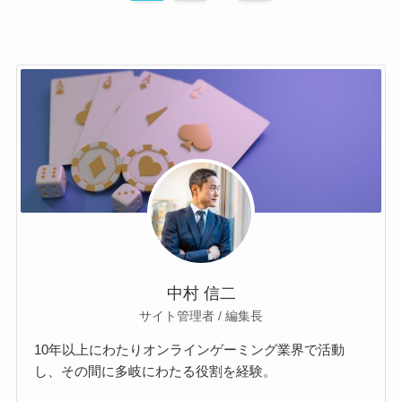
中村 信二
サイト管理者 / 編集長
10年以上にわたりオンラインゲーミング業界で活動
し、その間に多岐にわたる役割を経験。