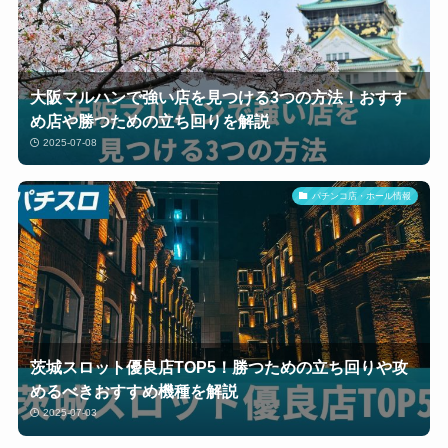
大阪マルハンで強い店を見つける3つの方法！おすす
め店や勝つための立ち回りを解説
2025-07-08
パチンコ店・ホール情報
茨城スロット優良店TOP5！勝つための立ち回りや攻
めるべきおすすめ機種を解説
2025-07-03