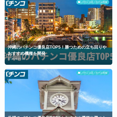
パチンコ店・ホール情報
沖縄のパチンコ優良店TOP5！勝つための立ち回りや
おすすめ機種を開発
2025-07-22
パチンコ店・ホール情報