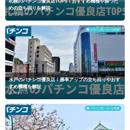
札幌のパチンコ優良店TOP5！おすすめ機種や勝つた
めの立ち回りを解説
2025-07-16
パチンコ店・ホール情報
水戸のパチンコ優良店！勝率アップの立ち回りやおす
すめ機種を解説
2025-07-11
パチンコ店・ホール情報