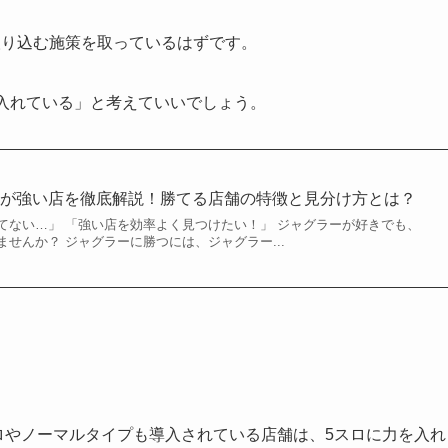
取り込む施策を取っているはずです。
入れている」と考えていいでしょう。
ーが強い店を徹底解説！勝てる店舗の特徴と見分け方とは？
てない…」 「強い店を効率よく見つけたい！」 ジャグラーが好きでも、
せんか？ ジャグラーに勝つには、ジャグラー...
ロやノーマルタイプも導入されている店舗は、5スロに力を入れ