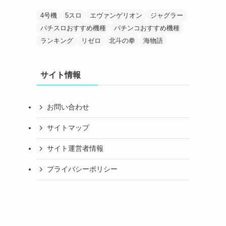
4号機
5スロ
エヴァンゲリオン
ジャグラー
パチスロおすすめ機種
パチンコおすすめ機種
ランキング
リゼロ
北斗の拳
海物語
サイト情報
お問い合わせ
サイトマップ
サイト運営者情報
プライバシーポリシー