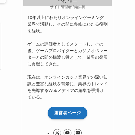
中村 信二
サイト管理者 / 編集長
10年以上にわたりオンラインゲーミング
業界で活動し、その間に多岐にわたる役割
を経験。
ゲームの評価者としてスタートし、その
後、ゲームプロバイダーとカジノオペレー
ターとの間の橋渡し役として、業界の発展
に貢献してきた。
現在は、オンラインカジノ業界での深い知
識と豊富な経験を背景に、業界のトレンド
を先導するWebメディアの編集を手掛け
ている。
運営者ページ