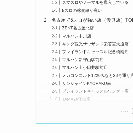
スマスロやノーマルを導入している
5スロの稼働率が高い
名古屋で5スロが強い店（優良店）TOP
ZENT名古屋北店
マルハン中川店
キング観光サウザンド栄若宮大通店
プレイランドキャッスル記念橋南店
マルハン新守山駅前店
マルハン上小田井駅前店
メガコンコルド1220みなと23号通り
サンシャインKYORAKU南
プレイランドキャッスルワンダー店
TAMAYA守山店