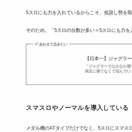
5スロにも力を入れているからこそ、低貸し勢を
そのため、「5スロの台数が多い＝5スロにも力を
あわせて読みたい
【日本一】ジャグラ
「ジャグラーでなかなか勝
満足に勝てなくて悩んでいま
スマスロやノーマルを導入している
メダル機のATタイプだけでなく、5スロにスマス