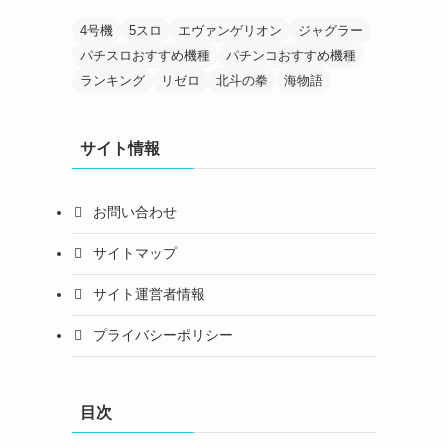
4号機
5スロ
エヴァンゲリオン
ジャグラー
パチスロおすすめ機種
パチンコおすすめ機種
ランキング
リゼロ
北斗の拳
海物語
サイト情報
お問い合わせ
サイトマップ
サイト運営者情報
プライバシーポリシー
目次