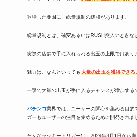
登場した要因に、総量規制の緩和があります。
総量規制とは、確変あるいはRUSH突入のときな
実際の店舗で手に入れられる出玉の上限ではあり
魅力は、なんといっても
大量の出玉を獲得できる
一撃で大量の出玉が手に入るチャンスが増加する
パチンコ
業界では、ユーザーの関心を集める目的
ガーもユーザーの注目を集めるために開発されま
そんなラッキートリガーは、2024年3月1日から