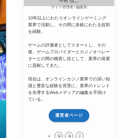
中村 信二
サイト管理者 / 編集長
10年以上にわたりオンラインゲーミング
業界で活動し、その間に多岐にわたる役割
を経験。
ゲームの評価者としてスタートし、その
後、ゲームプロバイダーとカジノオペレー
ターとの間の橋渡し役として、業界の発展
に貢献してきた。
現在は、オンラインカジノ業界での深い知
識と豊富な経験を背景に、業界のトレンド
を先導するWebメディアの編集を手掛け
ている。
運営者ページ