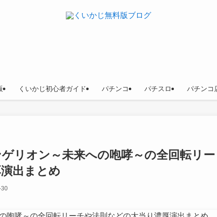
版
くいかじ初心者ガイド
パチンコ
パチスロ
パチンコ
ンゲリオン～未来への咆哮～の全回転リー
厚演出まとめ
-30