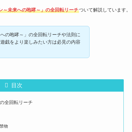
ン～未来への咆哮～」の全回転リーチ
ついて解説しています。
来への咆哮～」の全回転リーチや法則に
り遊戯をより楽しみたい方は必見の内容
目次
～の全回転リーチ
禁物