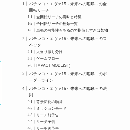
パチンコ・エヴァ15～未来への咆哮～の全
回転リーチ
全回転リーチの意味と特徴
全回転リーチの種類一覧
単発の可能性もあるので期待しすぎは禁物
パチンコ・エヴァ15～未来への咆哮～のス
ペック
大当り振り分け
ゲームフロー
IMPACT MODE(ST)
パチンコ・エヴァ15～未来への咆哮～のボ
ーダーライン
パチンコ・エヴァ15～未来への咆哮～の法
則
背景変化の順番
ミッションモード
リーチ前予告
リーチ予告
リーチ後予告