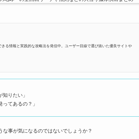
できる情報と実践的な攻略法を発信中。ユーザー目線で選び抜いた優良サイトや
が知りたい」
発ってあるの？」
ような事が気になるのではないでしょうか？