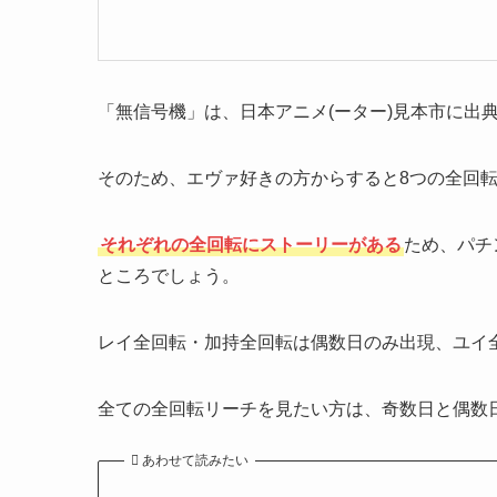
「無信号機」は、日本アニメ(ーター)見本市に出
そのため、エヴァ好きの方からすると8つの全回
それぞれの全回転にストーリーがある
ため、パチ
ところでしょう。
レイ全回転・加持全回転は偶数日のみ出現、ユイ
全ての全回転リーチを見たい方は、奇数日と偶数
あわせて読みたい