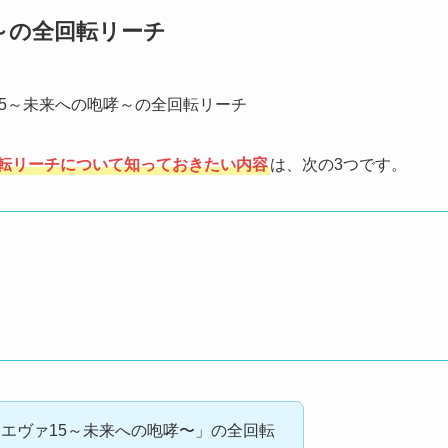
～の全回転リーチ
転リーチについて知っておきたい内容
は、次の3つです。
エヴァ15～未来への咆哮〜」の全回転