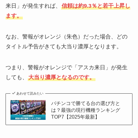
来日」が発生すれば、
信頼は約9.3％と若干上昇し
ます。
なお、警報がオレンジ（朱色）だった場合、どの
タイトル予告がきても大当り濃厚となります。
つまり、警報がオレンジで「アスカ来日」が発生
しても、
大当り濃厚となるのです。
あわせて読みたい
パチンコで勝てる台の選び方と
は？最強の現行機種ランキング
TOP7【2025年最新】