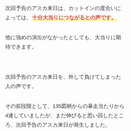
次回予告のアスカ来日は、カットインの度合いに
よっては、
十分大当りにつながるとの声です。
他に強めの演出がなかったとしても、大当りに期
待できます。
次回予告のアスカ来日を、外して負けてしまった
人の声です。
その前段階として、135図柄からの暴走当たりから
4連していましたが、まだ伸びると思い回したとこ
ろ、次回予告のアスカ来日が発生しました。