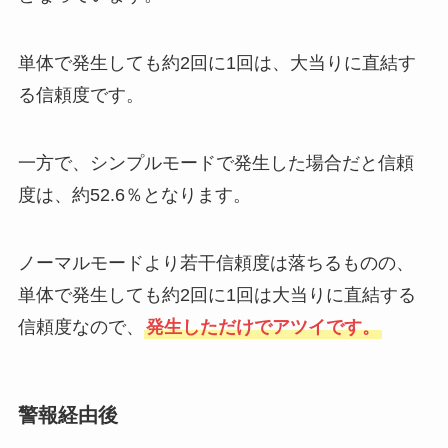
単体で発生しても約2回に1回は、大当りに直結す
る信頼度です。
一方で、シンプルモードで発生した場合だと信頼
度は、約52.6％となります。
ノーマルモードより若干信頼度は落ちるものの、
単体で発生しても約2回に1回は大当りに直結する
信頼度なので、
発生しただけでアツイです。
警報経由後