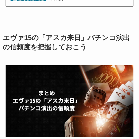
エヴァ15の「アスカ来日」パチンコ演出
の信頼度を把握しておこう