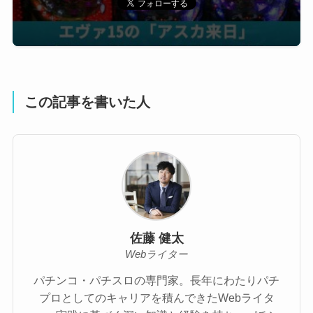
この記事を書いた人
佐藤 健太
Webライター
パチンコ・パチスロの専門家。長年にわたりパチ
プロとしてのキャリアを積んできたWebライタ