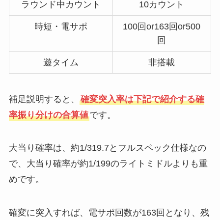
ラウンド中カウント
10カウント
時短・電サポ
100回or163回or500
回
遊タイム
非搭載
補足説明すると、
確変突入率は下記で紹介する確
率振り分けの合算値
です。
大当り確率は、約1/319.7とフルスペック仕様なの
で、大当り確率が約1/199のライトミドルよりも重
めです。
確変に突入すれば、電サポ回数が163回となり、残