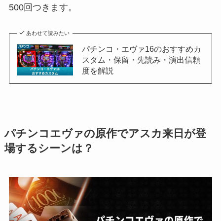
500回つきます。
あわせて読みたい
パチンコ・エヴァ16のおすすめカ
スタム・保留・先読み・演出信頼
度を解説
パチンコエヴァの原作でアスカ来日が登
場するシーンは？