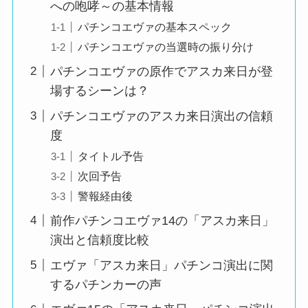
への咆哮～の基本情報
パチンコエヴァの基本スペック
パチンコエヴァの当選時の振り分け
パチンコエヴァの原作でアスカ来日が登
場するシーンは？
パチンコエヴァのアスカ来日演出の信頼
度
タイトル予告
次回予告
警報経由後
前作パチンコエヴァ14の「アスカ来日」
演出と信頼度比較
エヴァ「アスカ来日」パチンコ演出に関
するパチンカーの声