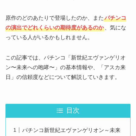
原作のどのあたりで登場したのか、また
パチンコ
の演出でどれくらいの期待度があるのか
、気にな
っている人がいるかもしれません。
この記事では、パチンコ「新世紀エヴァンゲリオ
ン〜未来への咆哮〜」の基本情報や、「アスカ来
日」の信頼度などについて解説していきます。
目次
パチンコ新世紀エヴァンゲリオン～未来