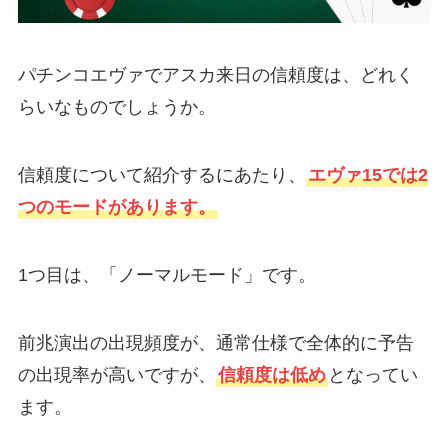
パチンコエヴァでアスカ来日の信頼度は、どれく
らいなものでしょうか。
信頼度について紹介するにあたり、
エヴァ15では2
つのモードがあります。
1つ目は、「ノーマルモード」です。
前兆演出の出現頻度が、通常仕様で全体的に予告
の出現率が高いですが、
信頼度は低め
となってい
ます。