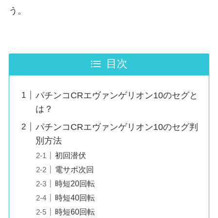
う。
目次
パチンコCRエヴァンゲリオン10のセグと
は？
パチンコCRエヴァンゲリオン10のセグ判
別方法
初回潜伏
電サポ次回
時短20回転
時短40回転
時短60回転