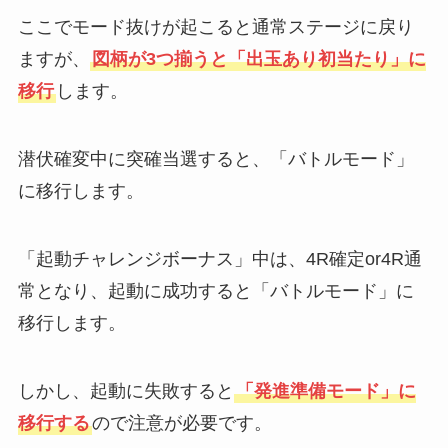
ここでモード抜けが起こると通常ステージに戻り
ますが、
図柄が3つ揃うと「出玉あり初当たり」に
移行
します。
潜伏確変中に突確当選すると、「バトルモード」
に移行します。
「起動チャレンジボーナス」中は、4R確定or4R通
常となり、起動に成功すると「バトルモード」に
移行します。
しかし、起動に失敗すると
「発進準備モード」に
移行する
ので注意が必要です。