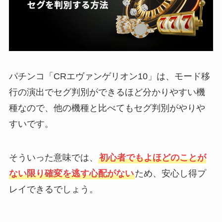
パチンコ「CRエヴァンゲリオン10」は、モード移
行の演出でセグ判別ができるほど分かりやすい機
種なので、他の機種と比べてもセグ判別がやりや
すいです。
そういった意味では、
初心者でもよほどのことが
ない限り確変を逃す心配がない
ため、安心し得プ
レイできるでしょう。