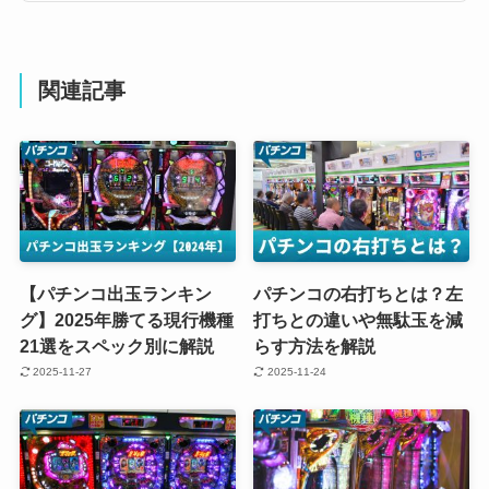
関連記事
【パチンコ出玉ランキン
パチンコの右打ちとは？左
グ】2025年勝てる現行機種
打ちとの違いや無駄玉を減
21選をスペック別に解説
らす方法を解説
2025-11-27
2025-11-24