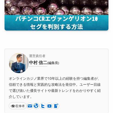
運営責任者
中村 信二
(編集長)
オンラインカジノ業界で10年以上の経験を持つ編集者が、
信頼できる情報と実践的な攻略法を発信中。ユーザー目線
で選び抜いた優良サイトや最新トレンドをわかりやすく紹
介しています。
監修者