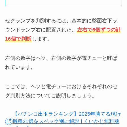
セグランプを判別するには、基本的に盤面右下ラ
ウンドランプ右に配置された、
左右で8個ずつの計
16個で判断
します。
左側の数字はヘソ、右側の数字が電チューと呼ば
れています。
ここでは、ヘソと電チューにおけるそれぞれのセ
グ判別方法についてご説明しましょう。
【パチンコ出玉ランキング】2025年勝てる現行
機種21選をスペック別に解説 | くいかじ無料版