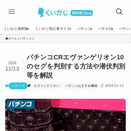
くいかじ無料版
くいかじ初心者ガイド
パチンコ
パチスロ
パチン
ホーム
パチンコ
パチンコCRエヴァンゲリオン10
2024
のセグを判別する方法や潜伏判別
11/13
等を解説
2024-11-13
パチンコ
エヴァンゲリオン
パチンコおすすめ機種