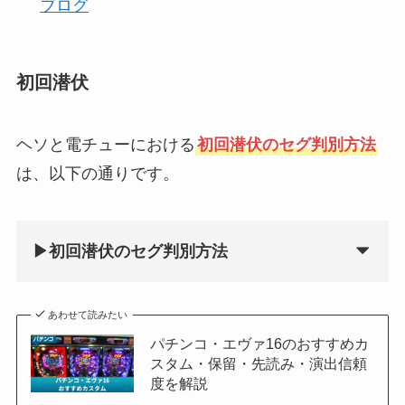
ブログ
初回潜伏
ヘソと電チューにおける
初回潜伏のセグ判別方法
は、以下の通りです。
▶初回潜伏のセグ判別方法
あわせて読みたい
パチンコ・エヴァ16のおすすめカ
スタム・保留・先読み・演出信頼
度を解説