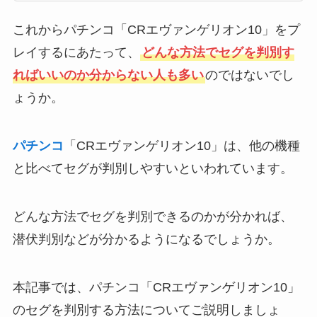
これからパチンコ「CRエヴァンゲリオン10」をプ
レイするにあたって、
どんな方法でセグを判別す
ればいいのか分からない人も多い
のではないでし
ょうか。
パチンコ
「CRエヴァンゲリオン10」は、他の機種
と比べてセグが判別しやすいといわれています。
どんな方法でセグを判別できるのかが分かれば、
潜伏判別などが分かるようになるでしょうか。
本記事では、パチンコ「CRエヴァンゲリオン10」
のセグを判別する方法についてご説明しましょ