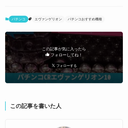
パチンコ
エヴァンゲリオン
パチンコおすすめ機種
この記事が気に入ったら
フォローしてね！
この記事を書いた人