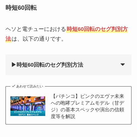
時短60回転
ヘソと電チューにおける
時短60回転のセグ判別方
法
は、以下の通りです。
▶時短60回転のセグ判別方法
あわせて読みたい
【パチンコ】ピンクのエヴァ未来
への咆哮プレミアムモデル（甘デ
ジ）の基本スペックや演出の信頼
度等を解説