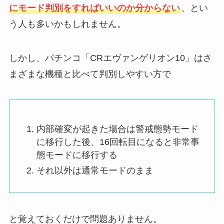
にモード判別をすればいいのか分からない
、とい
う人も多いかもしれません。
しかし、パチンコ「CRエヴァンゲリオン10」はさ
まざまな機種と比べて判別しやすい方で
内部確変が起きた場合は警戒態勢モード
に移行した後、16回転目になると非常事
態モードに移行する
それ以外は通常モードのまま
と覚えておくだけで問題ありません。