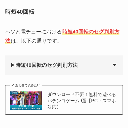
時短40回転
ヘソと電チューにおける
時短40回転のセグ判別方
法
は、以下の通りです。
▶
時短40回転のセグ判別方法
あわせて読みたい
ダウンロード不要！無料で遊べる
パチンコゲーム9選【PC・スマホ
対応】