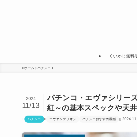
くいかじ無料
ホーム
パチンコ
パチンコ・エヴァシリーズ
2024
11/13
紅～の基本スペックや天
2024-11
パチンコ
エヴァンゲリオン
パチンコおすすめ機種