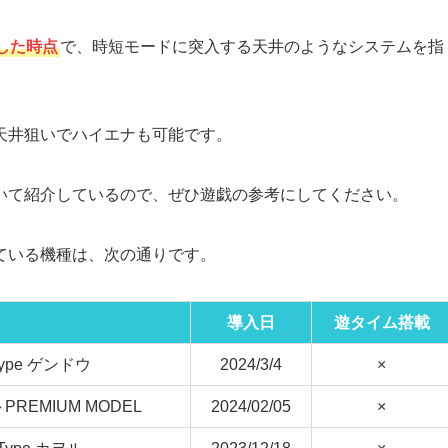
した時点
で、時短モードに突入する天井のようなシステムを指
天井狙いでハイエナも可能です。
いて紹介しているので、ぜひ遊戯の参考にしてください。
ている機種は、次の通りです。
導入日
遊タイム搭載
pe ゲンドウ
2024/3/4
×
EMIUM MODEL
2024/02/05
×