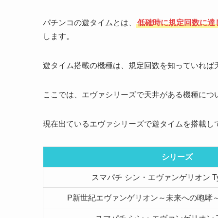
パチンコの遊タイムとは、
低確時に規定回数に達
します。
遊タイム搭載の機種は、規定回数を知っていれば
ここでは、エヴァシリーズで天井がある機種につ
現在出ているエヴァシリーズで遊タイムを搭載し
シリーズ
スマパチ シン・エヴァンゲリオン Ty
P新世紀エヴァンゲリオン～未来への咆哮～PR