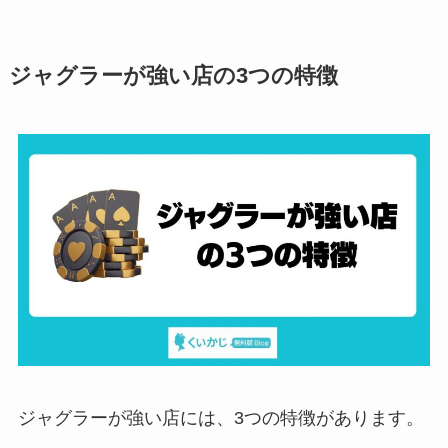
ジャグラーが強い店の3つの特徴
ジャグラーが強い店には、3つの特徴があります。