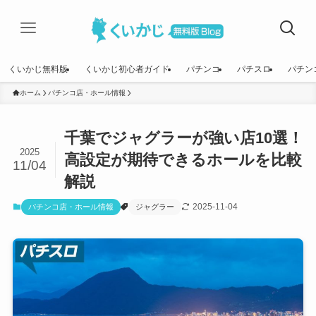
くいかじ無料版
くいかじ初心者ガイド
パチンコ
パチスロ
パチン
ホーム
パチンコ店・ホール情報
千葉でジャグラーが強い店10選！
2025
高設定が期待できるホールを比較
11/04
解説
2025-11-04
パチンコ店・ホール情報
ジャグラー