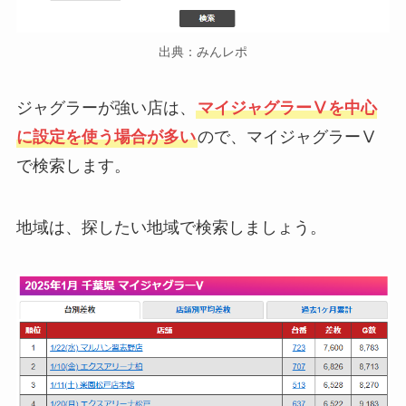
出典：みんレポ
ジャグラーが強い店は、
マイジャグラーⅤを中心
に設定を使う場合が多い
ので、マイジャグラーⅤ
で検索します。
地域は、探したい地域で検索しましょう。