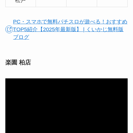
松戸
PC・スマホで無料パチスロが遊べる！おすすめ
TOP5紹介【2025年最新版】 | くいかじ無料版
ブログ
楽園 柏店