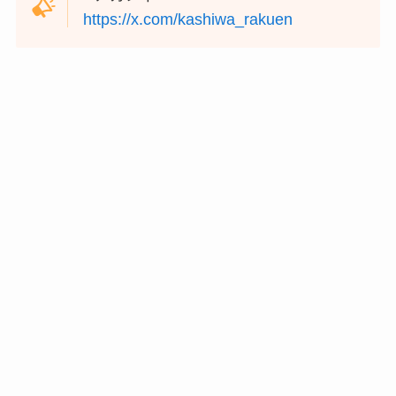
https://x.com/kashiwa_rakuen