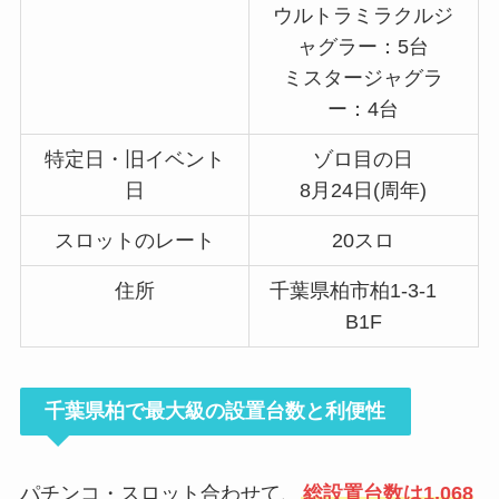
ウルトラミラクルジ
ャグラー：5台
ミスタージャグラ
ー：4台
特定日・旧イベント
ゾロ目の日
日
8月24日(周年)
スロットのレート
20スロ
住所
千葉県柏市柏1-3-1
B1F
千葉県柏で最大級の設置台数と利便性
パチンコ・スロット合わせて、
総設置台数は1,068