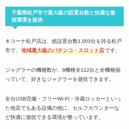
千葉県松戸市で最大級の設置台数と快適な遊
技環境を提供
キコーナ松戸店は、総設置台数1,003台を誇る松戸
市で、
地域最大級のパチンコ・スロット店
です。
ジャグラーの機種数が、8機種全112台と全機種揃
っていて、好きなジャグラーを遊技できます。
全台USB完備・フリーWi-Fi・冷蔵ロッカーといっ
た他店でもある設備の他に、セルフカウンターな
ど快適に遊技できる環境が整っています。