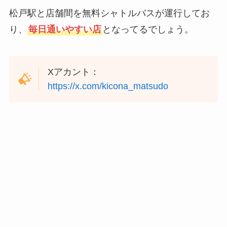
松戸駅と店舗間を無料シャトルバスが運行してお
り、
毎日通いやすい店
となってるでしょう。
Xアカント：
https://x.com/kicona_matsudo