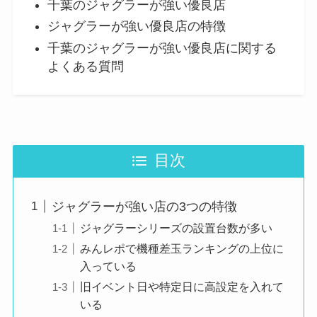
千葉のジャグラーが強い優良店
ジャグラーが強い優良店の特徴
千葉のジャグラーが強い優良店に関する
よくある質問
目次
ジャグラーが強い店の3つの特徴
ジャグラーシリーズの設置台数が多い
みんレポで機種差玉ランキングの上位に
入っている
旧イベント日や特定日に高設定を入れて
いる