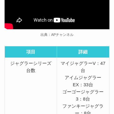
出典：APチャンネル
項目
詳細
ジャグラーシリーズ
マイジャグラーV：47
台数
台
アイムジャグラー
EX：33台
ゴーゴージャグラー
3：8台
ファンキージャグラ
ー：8台