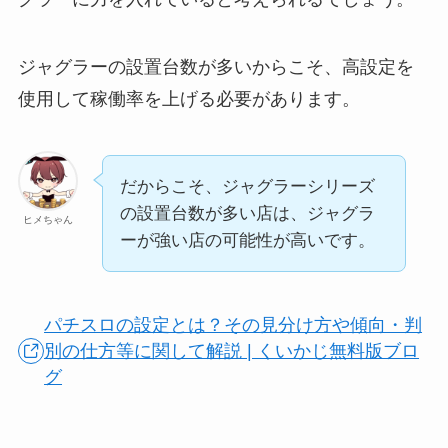
ジャグラーの設置台数が多いからこそ、高設定を
使用して稼働率を上げる必要があります。
だからこそ、ジャグラーシリーズ
の設置台数が多い店は、ジャグラ
ヒメちゃん
ーが強い店の可能性が高いです。
パチスロの設定とは？その見分け方や傾向・判
別の仕方等に関して解説 | くいかじ無料版ブロ
グ