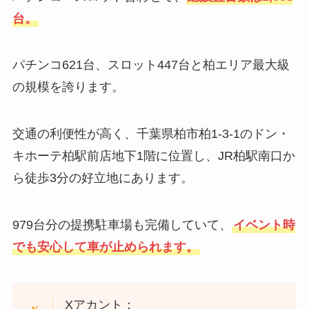
台。
パチンコ621台、スロット447台と柏エリア最大級
の規模を誇ります。
交通の利便性が高く、千葉県柏市柏1-3-1のドン・
キホーテ柏駅前店地下1階に位置し、JR柏駅南口か
ら徒歩3分の好立地にあります。
979台分の提携駐車場も完備していて、
イベント時
でも安心して車が止められます。
Xアカント：