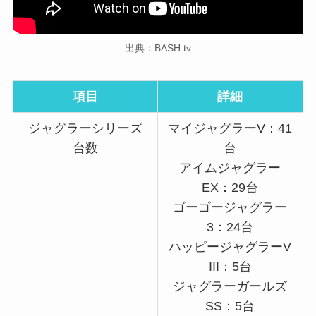
出典：BASH tv
項目
詳細
ジャグラーシリーズ
マイジャグラーV：41
台数
台
アイムジャグラー
EX：29台
ゴーゴージャグラー
3：24台
ハッピージャグラーV
III：5台
ジャグラーガールズ
SS：5台