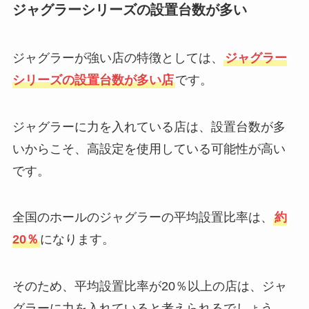
ジャグラーシリーズの設置台数が多い
ジャグラーが強い店の特徴としては、
ジャグラー
シリーズの設置台数が多い店
です。
ジャグラーに力を入れている店は、設置台数が多
いからこそ、高設定を使用している可能性が高い
です。
全国のホールのジャグラーの平均設置比率は、
約
20％
になります。
そのため、平均設置比率が20％以上の店は、ジャ
グラーに力を入れていると考えられるでしょう。