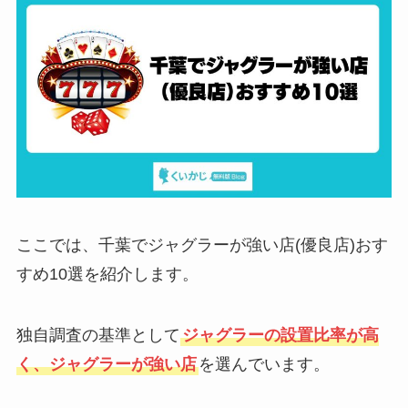
ここでは、千葉でジャグラーが強い店(優良店)おす
すめ10選を紹介します。
独自調査の基準として
ジャグラーの設置比率が高
く、ジャグラーが強い店
を選んでいます。