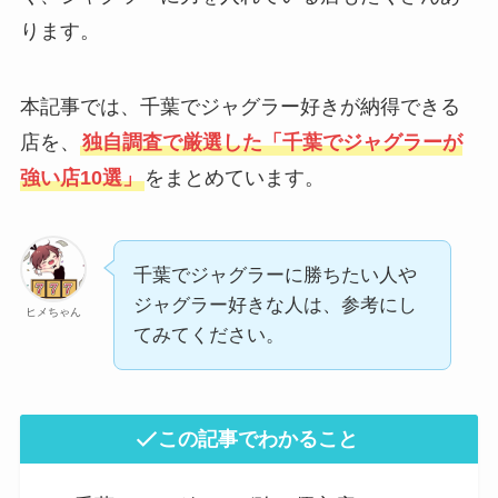
ります。
本記事では、千葉でジャグラー好きが納得できる
店を、
独自調査で厳選した「千葉でジャグラーが
強い店10選」
をまとめています。
千葉でジャグラーに勝ちたい人や
ジャグラー好きな人は、参考にし
ヒメちゃん
てみてください。
この記事でわかること