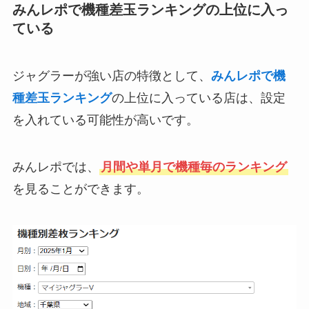
みんレポで機種差玉ランキングの上位に入っ
ている
ジャグラーが強い店の特徴として、
みんレポで機
種差玉ランキング
の上位に入っている店は、設定
を入れている可能性が高いです。
みんレポでは、
月間や単月で機種毎のランキング
を見ることができます。