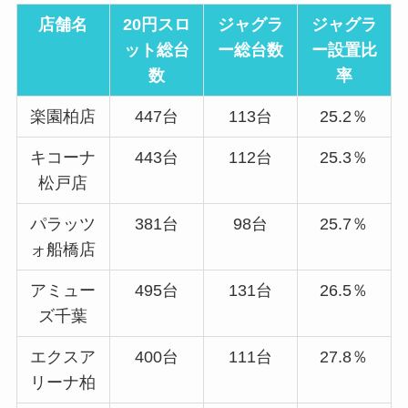
店舗名
20円スロ
ジャグラ
ジャグラ
ット総台
ー総台数
ー設置比
数
率
楽園柏店
447台
113台
25.2％
キコーナ
443台
112台
25.3％
松戸店
パラッツ
381台
98台
25.7％
ォ船橋店
アミュー
495台
131台
26.5％
ズ千葉
エクスア
400台
111台
27.8％
リーナ柏