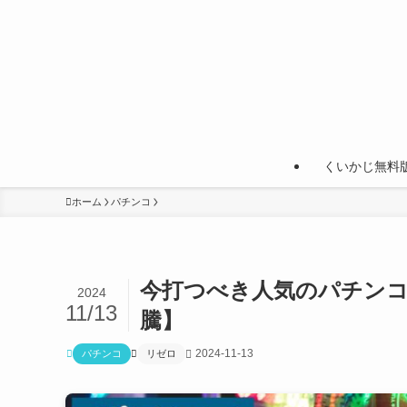
くいかじ無料
ホーム
パチンコ
今打つべき人気のパチンコ
2024
11/13
騰】
2024-11-13
パチンコ
リゼロ