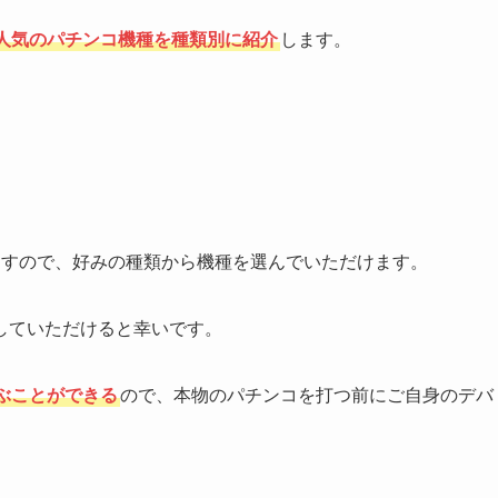
人気のパチンコ機種を種類別に紹介
します。
ますので、好みの種類から機種を選んでいただけます。
していただけると幸いです。
ぶことができる
ので、本物のパチンコを打つ前にご自身のデバ