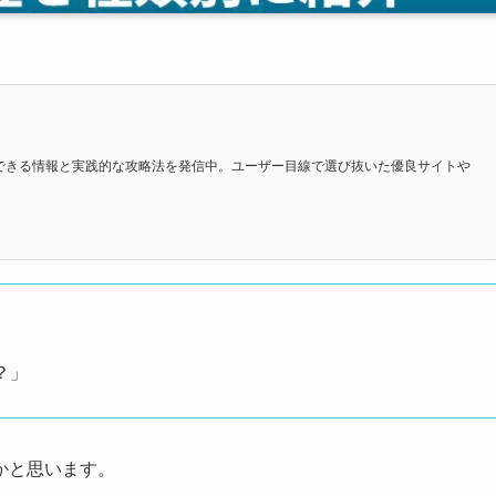
できる情報と実践的な攻略法を発信中。ユーザー目線で選び抜いた優良サイトや
？」
かと思います。