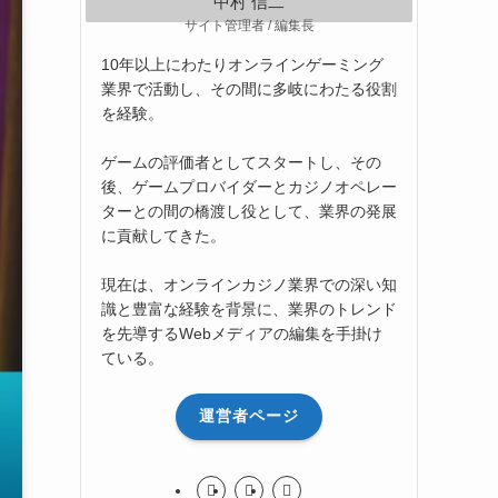
中村 信二
サイト管理者 / 編集長
10年以上にわたりオンラインゲーミング
業界で活動し、その間に多岐にわたる役割
を経験。
ゲームの評価者としてスタートし、その
後、ゲームプロバイダーとカジノオペレー
ターとの間の橋渡し役として、業界の発展
に貢献してきた。
現在は、オンラインカジノ業界での深い知
識と豊富な経験を背景に、業界のトレンド
を先導するWebメディアの編集を手掛け
ている。
運営者ページ