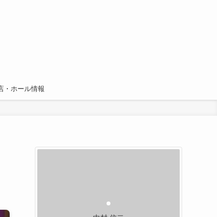
店・ホール情報