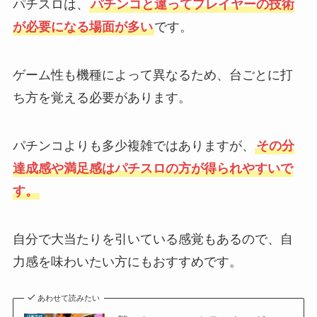
パチスロは、
パチンコと違ってプレイヤーの技術
が必要になる場面が多い
です。
ゲーム性も機種によって異なるため、台ごとに打
ち方を覚える必要があります。
パチンコよりも多少複雑ではありますが、
その分
達成感や満足感はパチスロの方が得られやすいで
す。
自分で大当たりを引いている感覚もあるので、自
力感を味わいたい方にもおすすめです。
あわせて読みたい