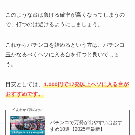
このような台は負ける確率が高くなってしまうの
で、打つのは避けるようにしましょう。
これからパチンコを始めるという方は、パチンコ
玉がなるべくヘソに入る台を打つと良いでしょ
う。
目安としては、
1,000円で17発以上ヘソに入る台が
おすすめです。
あわせて読みたい
パチンコで万発が出やすい台おす
すめ10選【2025年最新】