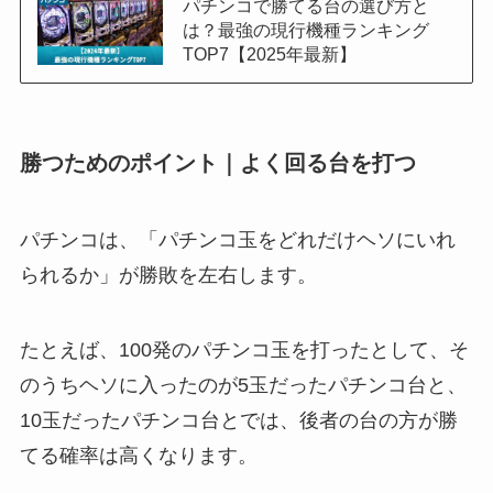
パチンコで勝てる台の選び方と
は？最強の現行機種ランキング
TOP7【2025年最新】
勝つためのポイント｜よく回る台を打つ
パチンコは、「パチンコ玉をどれだけヘソにいれ
られるか」が勝敗を左右します。
たとえば、100発のパチンコ玉を打ったとして、そ
のうちヘソに入ったのが5玉だったパチンコ台と、
10玉だったパチンコ台とでは、後者の台の方が勝
てる確率は高くなります。