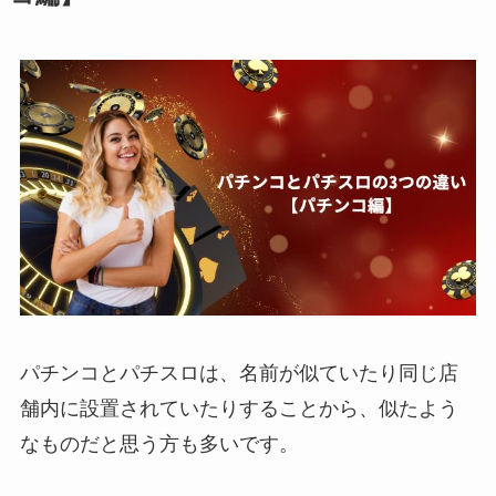
パチンコとパチスロは、名前が似ていたり同じ店
舗内に設置されていたりすることから、似たよう
なものだと思う方も多いです。