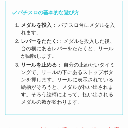
パチスロの基本的な遊び方
メダルを投入
： パチスロ台にメダルを入
れます。
レバーをたたく
:：メダルを投入した後、
台の横にあるレバーをたたくと、リール
が回転します。
リールを止める
： 自分の止めたいタイミ
ングで、リールの下にあるストップボタ
ンを押します。リールに表示されている
絵柄がそろうと、メダルが払い出されま
す。そろう絵柄によって、払い出される
メダルの数が変わります。