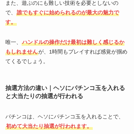
また、遊ぶのにも難しい技術を必要としないの
で、
誰でもすぐに始められるのが最大の魅力で
す。
唯一、
ハンドルの操作だけ最初は難しく感じるか
もしれません
が、1時間もプレイすれば感覚が掴め
てくるでしょう。
抽選方法の違い｜ヘソにパチンコ玉を入れる
と大当たりの抽選が行われる
パチンコは、ヘソにパチンコ玉を入れることで、
初めて大当たり抽選が行われます。