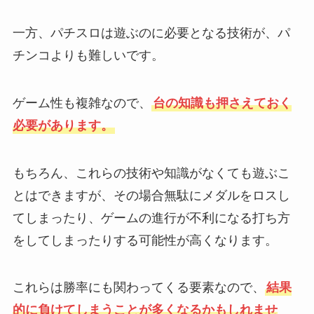
一方、パチスロは遊ぶのに必要となる技術が、パ
チンコよりも難しいです。
ゲーム性も複雑なので、
台の知識も押さえておく
必要があります。
もちろん、これらの技術や知識がなくても遊ぶこ
とはできますが、その場合無駄にメダルをロスし
てしまったり、ゲームの進行が不利になる打ち方
をしてしまったりする可能性が高くなります。
これらは勝率にも関わってくる要素なので、
結果
的に負けてしまうことが多くなるかもしれませ