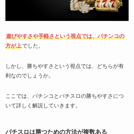
遊びやすさや手軽さという視点では、パチンコの
方が上
でした。
しかし、勝ちやすさという視点では、どちらが有
利なのでしょうか。
ここでは、パチンコとパチスロの勝ちやすさにつ
いて詳しく解説していきます。
パチスロは勝つための方法が複数ある