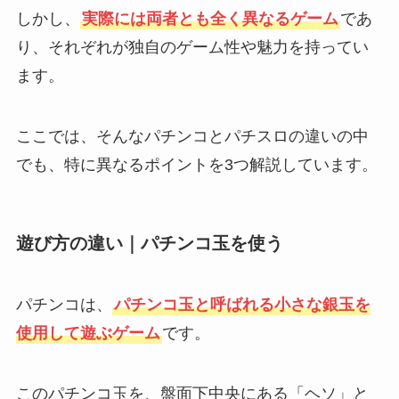
しかし、
実際には両者とも全く異なるゲーム
であ
り、それぞれが独自のゲーム性や魅力を持ってい
ます。
ここでは、そんなパチンコとパチスロの違いの中
でも、特に異なるポイントを3つ解説しています。
遊び方の違い｜パチンコ玉を使う
パチンコは、
パチンコ玉と呼ばれる小さな銀玉を
使用して遊ぶゲーム
です。
このパチンコ玉を、盤面下中央にある「ヘソ」と