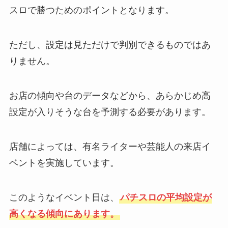
スロで勝つためのポイントとなります。
ただし、設定は見ただけで判別できるものではあ
りません。
お店の傾向や台のデータなどから、あらかじめ高
設定が入りそうな台を予測する必要があります。
店舗によっては、有名ライターや芸能人の来店イ
ベントを実施しています。
このようなイベント日は、
パチスロの平均設定が
高くなる傾向にあります。