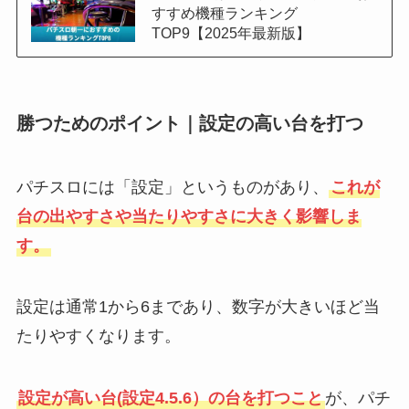
すすめ機種ランキング
TOP9【2025年最新版】
勝つためのポイント｜設定の高い台を打つ
パチスロには「設定」というものがあり、
これが
台の出やすさや当たりやすさに大きく影響しま
す。
設定は通常1から6まであり、数字が大きいほど当
たりやすくなります。
設定が高い台(設定4.5.6）の台を打つこと
が、パチ