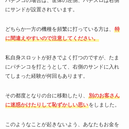
パチンコの場合は、筐体の左側、パチスロは右側
にサンドが設置されています。
どちらか一方の機種を頻繁に打っている方は、
特
に間違えやすいので注意してください。
私自身スロットが好きでよく打つのですが、たま
にパチンコを打とうとして、右側のサンドに入れ
てしまった経験が何回もあります。
その都度となりの台に移動したり、
別のお客さん
に迷惑かけたりして恥ずかしい思い
をしました。
このようなことが起きないよう、あなたもお金を