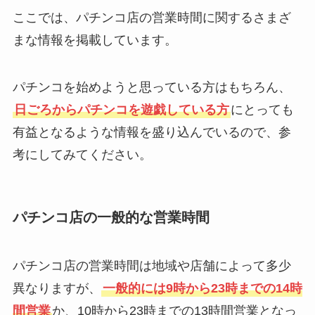
ここでは、パチンコ店の営業時間に関するさまざ
まな情報を掲載しています。
パチンコを始めようと思っている方はもちろん、
日ごろからパチンコを遊戯している方
にとっても
有益となるような情報を盛り込んでいるので、参
考にしてみてください。
パチンコ店の一般的な営業時間
パチンコ店の営業時間は地域や店舗によって多少
異なりますが、
一般的には9時から23時までの14時
間営業
か、10時から23時までの13時間営業となっ