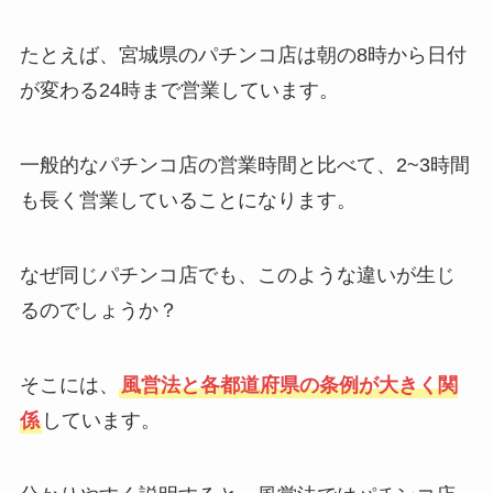
たとえば、宮城県のパチンコ店は朝の8時から日付
が変わる24時まで営業しています。
一般的なパチンコ店の営業時間と比べて、2~3時間
も長く営業していることになります。
なぜ同じパチンコ店でも、このような違いが生じ
るのでしょうか？
そこには、
風営法
と各都道府県の条例が大きく関
係
しています。