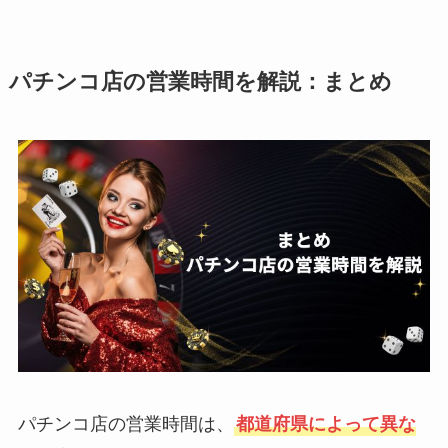
パチンコ店の営業時間を解説：まとめ
パチンコ店の営業時間は、
都道府県によって異な