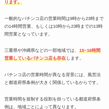
ります。
一般的なパチンコ店の営業時間は9時から23時まで
の14時間営業、もしくは10時から23時までの13時
間営業となっています。
三重県や沖縄県などの一部地域では、
15~16時間
営業しているパチンコ店も存在
します。
パチンコ店の営業時間が異なる背景には、風営法
と都道府県条例が大きく関係しているからです。
営業時間を規制する役割を担っている都道府県条
例は、地域ごとによって異なります。