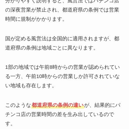
分かりやすく説明すると、風営法ではパチンコ店
の深夜営業が禁止され、都道府県の条例では営業
時間に規制がかかります。
国が定める風営法は全国的に適用されますが、都
道府県の条例は地域ごとに異なります。
1部の地域では午前8時からの営業が認められてい
る一方、午前10時からの営業しか許可されていな
い地域も存在します。
このような
都道府県の条例の違い
が、結果的にパ
チンコ店の営業時間の差を生み出しているので
す。