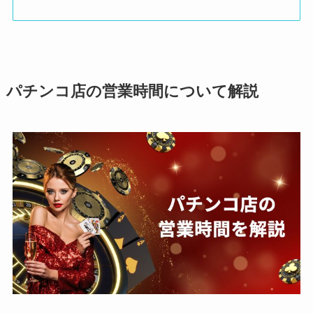
パチンコ店の営業時間について解説