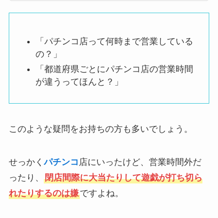
「パチンコ店って何時まで営業している
の？」
「都道府県ごとにパチンコ店の営業時間
が違うってほんと？」
このような疑問をお持ちの方も多いでしょう。
せっかく
パチンコ
店にいったけど、営業時間外だ
ったり、
閉店間際に大当たりして遊戯が打ち切ら
れたりするのは嫌
ですよね。