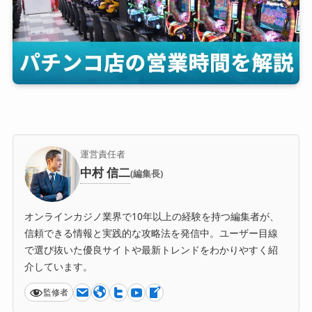
運営責任者
中村 信二
(編集長)
オンラインカジノ業界で10年以上の経験を持つ編集者が、
信頼できる情報と実践的な攻略法を発信中。ユーザー目線
で選び抜いた優良サイトや最新トレンドをわかりやすく紹
介しています。
監修者