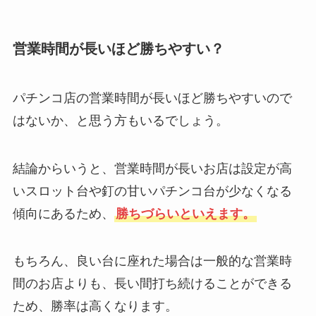
営業時間が長いほど勝ちやすい？
パチンコ店の営業時間が長いほど勝ちやすいので
はないか、と思う方もいるでしょう。
結論からいうと、営業時間が長いお店は設定が高
いスロット台や釘の甘いパチンコ台が少なくなる
傾向にあるため、
勝ちづらいといえます。
もちろん、良い台に座れた場合は一般的な営業時
間のお店よりも、長い間打ち続けることができる
ため、勝率は高くなります。