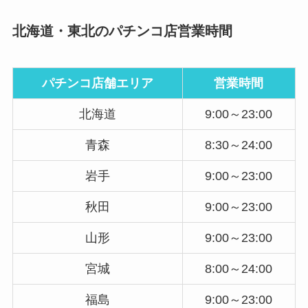
北海道・東北のパチンコ店営業時間
パチンコ店舗エリア
営業時間
北海道
9:00～23:00
青森
8:30～24:00
岩手
9:00～23:00
秋田
9:00～23:00
山形
9:00～23:00
宮城
8:00～24:00
福島
9:00～23:00