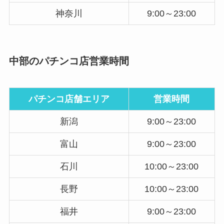
神奈川
9:00～23:00
中部のパチンコ店営業時間
パチンコ店舗エリア
営業時間
新潟
9:00～23:00
富山
9:00～23:00
石川
10:00～23:00
長野
10:00～23:00
福井
9:00～23:00