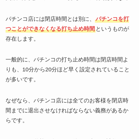
パチンコ店には閉店時間とは別に、
パチンコを打
つことができなくなる打ち止め時間
というものが
存在します。
一般的に、パチンコの打ち止め時間は閉店時間よ
りも、10分から20分ほど早く設定されていること
が多いです。
なぜなら、パチンコ店には全てのお客様を閉店時
間までに退出させなければならない義務があるか
らです。