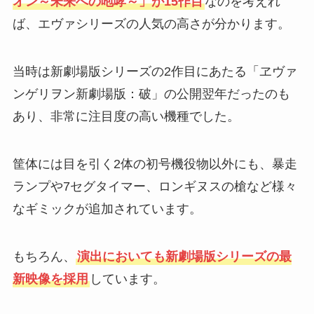
オン～未来への咆哮～」が15作目
なのを考えれ
ば、エヴァシリーズの人気の高さが分かります。
当時は新劇場版シリーズの2作目にあたる「ヱヴァ
ンゲリヲン新劇場版：破」の公開翌年だったのも
あり、非常に注目度の高い機種でした。
筐体には目を引く2体の初号機役物以外にも、暴走
ランプや7セグタイマー、ロンギヌスの槍など様々
なギミックが追加されています。
もちろん、
演出においても新劇場版シリーズの最
新映像を採用
しています。