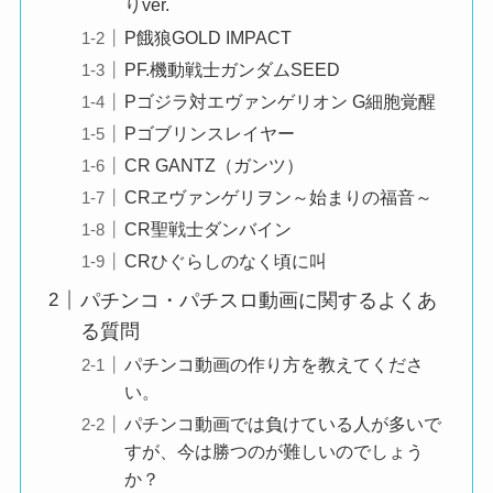
りver.
P餓狼GOLD IMPACT
PF.機動戦士ガンダムSEED
Pゴジラ対エヴァンゲリオン G細胞覚醒
Pゴブリンスレイヤー
CR GANTZ（ガンツ）
CRヱヴァンゲリヲン～始まりの福音～
CR聖戦士ダンバイン
CRひぐらしのなく頃に叫
パチンコ・パチスロ動画に関するよくあ
る質問
パチンコ動画の作り方を教えてくださ
い。
パチンコ動画では負けている人が多いで
すが、今は勝つのが難しいのでしょう
か？