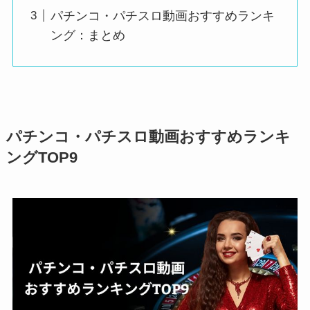
パチンコ・パチスロ動画おすすめランキ
ング：まとめ
パチンコ・パチスロ動画おすすめランキ
ングTOP9