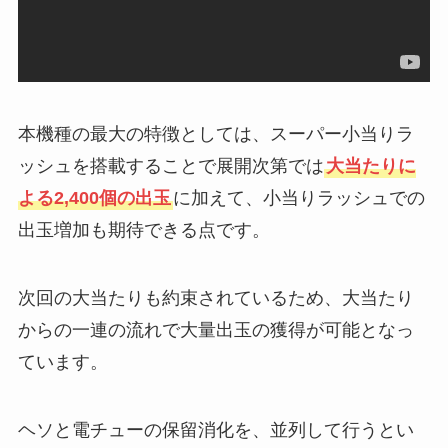
本機種の最大の特徴としては、スーパー小当りラ
ッシュを搭載することで展開次第では
大当たりに
よる2,400個の出玉
に加えて、小当りラッシュでの
出玉増加も期待できる点です。
次回の大当たりも約束されているため、大当たり
からの一連の流れで大量出玉の獲得が可能となっ
ています。
ヘソと電チューの保留消化を、並列して行うとい