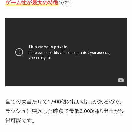
ゲーム性が最大の特徴
です。
全ての大当たりで1,500個の払い出しがあるので、
ラッシュに突入した時点で最低3,000個の出玉が獲
得可能です。