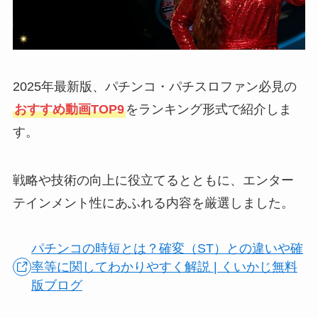
2025年最新版、パチンコ・パチスロファン必見の
おすすめ動画TOP9
をランキング形式で紹介しま
す。
戦略や技術の向上に役立てるとともに、エンター
テインメント性にあふれる内容を厳選しました。
パチンコの時短とは？確変（ST）との違いや確
率等に関してわかりやすく解説 | くいかじ無料
版ブログ