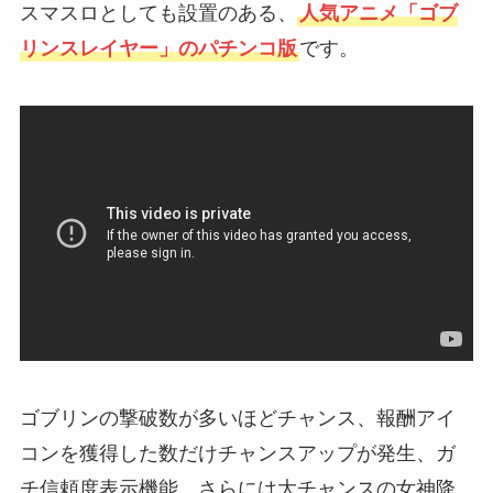
スマスロとしても設置のある、
人気アニメ「ゴブ
リンスレイヤー」のパチンコ版
です。
ゴブリンの撃破数が多いほどチャンス、報酬アイ
コンを獲得した数だけチャンスアップが発生、ガ
チ信頼度表示機能、さらには大チャンスの女神降