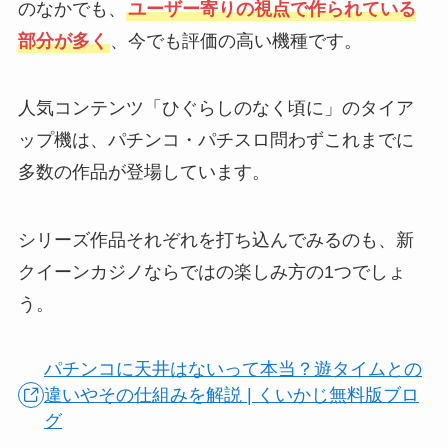
のなかでも、
ユーザー寄りの視点で作られている
部分が多く
、今でも評価の高い機種です。
人気コンテンツ「ひぐらしのなく頃に」のタイア
ップ機は、パチンコ・パチスロ問わずこれまでに
多数の作品が登場しています。
シリーズ作品それぞれを打ち込んでみるのも、新
クイーンカジノならではの楽しみ方の1つでしょ
う。
パチンコに天井はないって本当？遊タイムとの
違いやその仕組みを解説 | くいかじ無料版ブロ
グ