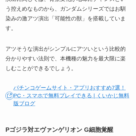
う控えめなものから、ガンダムシリーズではお馴
染みの激アツ演出「可能性の獣」を搭載していま
す。
アツそうな演出がシンプルにアツいという比較的
分かりやすい法則で、本機種の魅力を最大限に楽
しむことができるでしょう。
パチンコゲームサイト・アプリおすすめ7選！
PC・スマホで無料プレイできる | くいかじ無料
版ブログ
Pゴジラ対エヴァンゲリオン G細胞覚醒