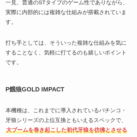
一見、普通のSTタイプのゲーム性でありながら、
実際に内部的には複雑な仕組みが搭載されていま
す。
打ち手としては、そういった複雑な仕組みを気に
することなく、気軽に打てるのも嬉しいポイント
です。
P餓狼GOLD IMPACT
本機種は、これまでに導入されているパチンコ・
牙狼シリーズの上位互換ともいえるスペックで、
大ブームを巻き起こした初代牙狼を彷彿とさせる