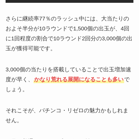
さらに継続率77％のラッシュ中には、大当たりの
およそ半分が10ラウンドで1,500個の出玉が、4回
に1回程度の割合で10ラウンド2回分の3,000個の出
玉が獲得可能です。
3,000個の当たりを搭載していることで出玉増加速
度が早く、
かなり荒れる展開になることも多い
で
しょう。
それこそが、パチンコ・リゼロの魅力かもしれま
せん。