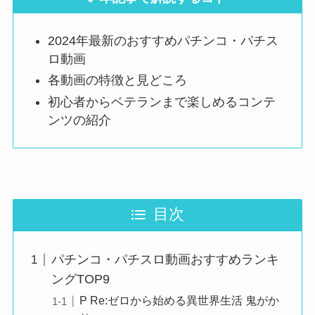
2024年最新のおすすめパチンコ・パチス
ロ動画
各動画の特徴と見どころ
初心者からベテランまで楽しめるコンテ
ンツの紹介
目次
パチンコ・パチスロ動画おすすめランキ
ングTOP9
P Re:ゼロから始める異世界生活 鬼がか