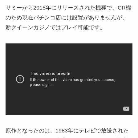
サミーから2015年にリリースされた機種で、CR機
のため現在パチンコ店には設置がありませんが、
新クイーンカジノではプレイ可能です。
原作となったのは、1983年にテレビで放送された