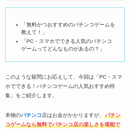
「無料かつおすすめのパチンコゲームを
教えて！」
「PC・スマホでできる人気のパチンコ
ゲームってどんなものがあるの？」
このような疑問にお応えして、今回は「PC・スマ
ホでできる！パチンコゲームの人気おすすめ特
集」をご紹介します。
本物の
パチンコ
店はお金がかかりますが、
パチン
コゲームなら無料でパチンコ店の楽しさを堪能で