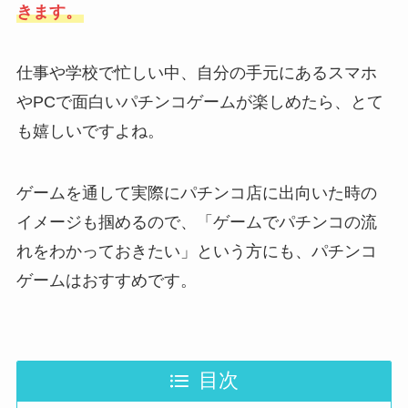
きます。
仕事や学校で忙しい中、自分の手元にあるスマホ
やPCで面白いパチンコゲームが楽しめたら、とて
も嬉しいですよね。
ゲームを通して実際にパチンコ店に出向いた時の
イメージも掴めるので、「ゲームでパチンコの流
れをわかっておきたい」という方にも、パチンコ
ゲームはおすすめです。
目次