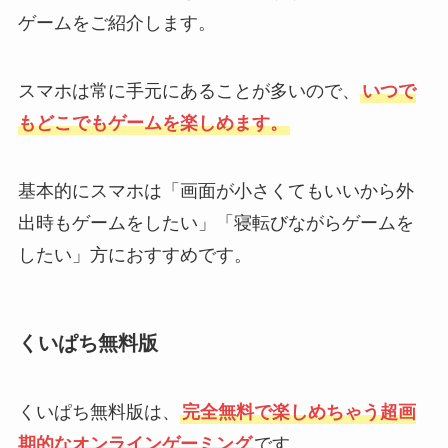
ゲームをご紹介します。
スマホは常に手元にあることが多いので、
いつで
もどこでもゲームを楽しめます。
基本的にスマホは「画面が小さくてもいいから外
出時もゲームをしたい」「寝転びながらゲームを
したい」方におすすめです。
くいぱち無料版
くいぱち無料版は、
完全無料で楽しめちゃう超画
期的なオンラインゲーミング
です。