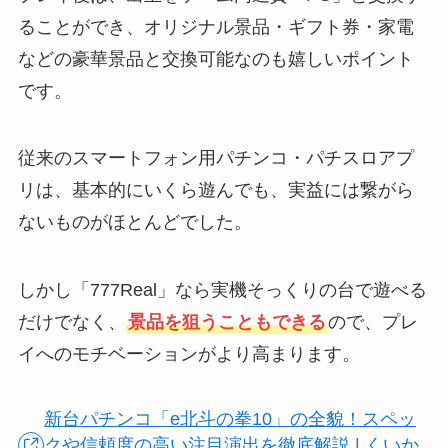
ることができ、オリジナル景品・ギフト券・家電
などの豪華景品と交換可能なのも嬉しいポイント
です。
従来のスマートフォン用パチンコ・パチスロアプ
リは、基本的にいくら遊んでも、実益には繋がら
ないものがほとんどでした。
しかし「777Real」なら実機そっくりの台で遊べる
だけでなく、
景品を狙うこともできる
ので、プレ
イへのモチベーションがより高まります。
新台パチンコ「e北斗の拳10」の全貌！スペッ
クや信頼度の高い注目演出を徹底解説 | くいか