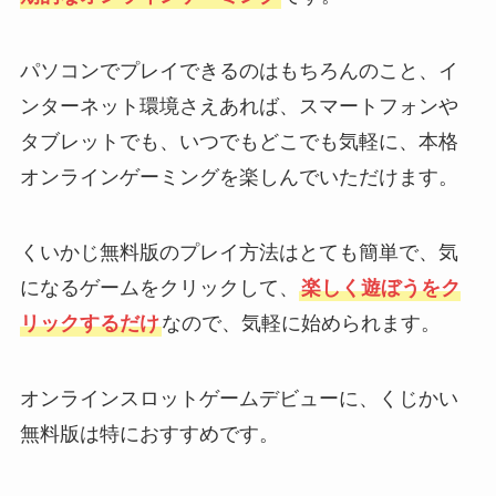
パソコンでプレイできるのはもちろんのこと、イ
ンターネット環境さえあれば、スマートフォンや
タブレットでも、いつでもどこでも気軽に、本格
オンラインゲーミングを楽しんでいただけます。
くいかじ無料版のプレイ方法はとても簡単で、気
になるゲームをクリックして、
楽しく遊ぼうをク
リックするだけ
なので、気軽に始められます。
オンラインスロットゲームデビューに、くじかい
無料版は特におすすめです。