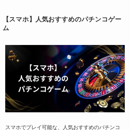
【スマホ】人気おすすめのパチンコゲー
ム
スマホでプレイ可能な、人気おすすめのパチンコ