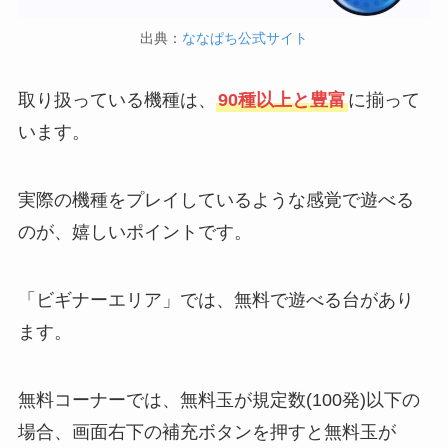
出典：
ななぱち公式サイト
取り扱っている機種は、
90種以上と豊富
に揃って
います。
実際の機種をプレイしているような感覚で遊べる
のが、嬉しいポイントです。
「ビギナーエリア」では、無料で遊べる台があり
ます。
無料コーナーでは、無料玉が規定数(100発)以下の
場合、画面右下の補充ボタンを押すと無料玉が