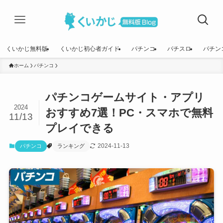
くいかじ無料版
くいかじ初心者ガイド
パチンコ
パチスロ
パチン
ホーム
パチンコ
パチンコゲームサイト・アプリ
2024
おすすめ7選！PC・スマホで無料
11/13
プレイできる
2024-11-13
パチンコ
ランキング