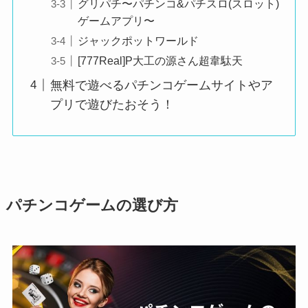
グリパチ〜パチンコ&パチスロ(スロット)
ゲームアプリ〜
ジャックポットワールド
[777Real]P大工の源さん超韋駄天
無料で遊べるパチンコゲームサイトやア
プリで遊びたおそう！
パチンコゲームの選び方