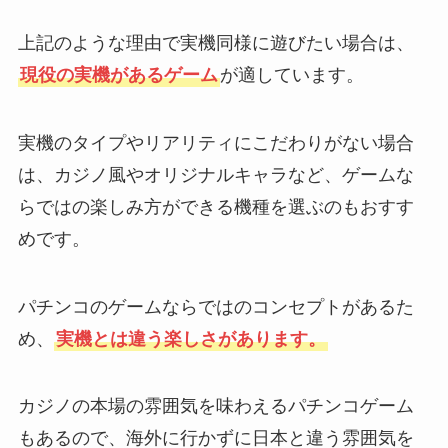
上記のような理由で実機同様に遊びたい場合は、
現役の実機があるゲーム
が適しています。
実機のタイプやリアリティにこだわりがない場合
は、カジノ風やオリジナルキャラなど、ゲームな
らではの楽しみ方ができる機種を選ぶのもおすす
めです。
パチンコのゲームならではのコンセプトがあるた
め、
実機とは違う楽しさがあります。
カジノの本場の雰囲気を味わえるパチンコゲーム
もあるので、海外に行かずに日本と違う雰囲気を