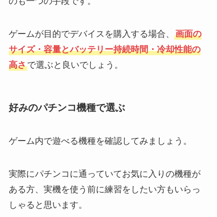
のも一つの手段です。
ゲームが目的でデバイスを購入する場合、
画面の
サイズ・容量とバッテリー持続時間・冷却性能の
高さ
で選ぶと良いでしょう。
好みのパチンコ機種で選ぶ
ゲーム内で遊べる機種を確認してみましょう。
実際にパチンコに通っていてお気に入りの機種が
ある方、実機を使う前に練習をしたい方もいらっ
しゃると思います。