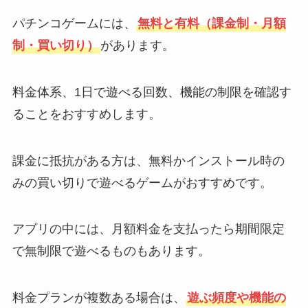
パチンコゲームには、
無料と有料（課金制・月額
制・買い切り）
があります。
料金体系、1日で遊べる回数、機能の制限を確認す
ることをおすすめします。
課金に抵抗がある方は、無料かインストール時の
みの買い切りで遊べるゲームがおすすめです。
アプリの中には、月額料金を支払ったら期間限定
で無制限で遊べるものもあります。
料金プランが複数ある場合は、
遊ぶ頻度や機能の