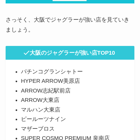
さっそく、大阪でジャグラーが強い店を見ていき
ましょう。
大阪のジャグラーが強い店TOP10
パチンコグランシャトー
HYPER ARROW美原店
ARROW志紀駅前店
ARROW大東店
マルハン大東店
ピールーツナイン
マザーブロス
SUPER COSMO PREMIUM 泉南店