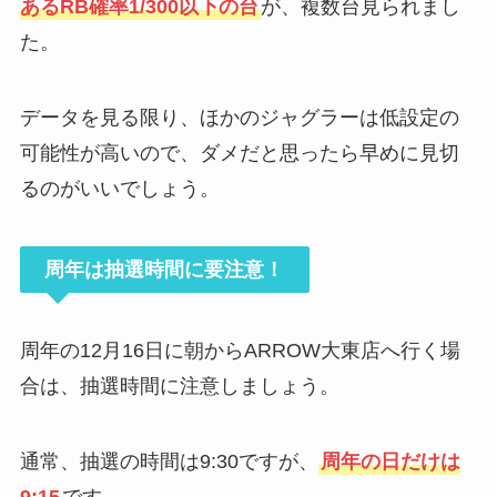
あるRB確率1/300以下の台
が、複数台見られまし
た。
データを見る限り、ほかのジャグラーは低設定の
可能性が高いので、ダメだと思ったら早めに見切
るのがいいでしょう。
周年は抽選時間に要注意！
周年の12月16日に朝からARROW大東店へ行く場
合は、抽選時間に注意しましょう。
通常、抽選の時間は9:30ですが、
周年の日だけは