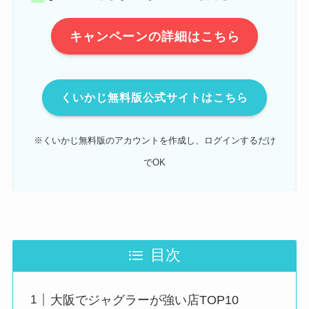
キャンペーンの詳細はこちら
くいかじ無料版公式サイトはこちら
※くいかじ無料版のアカウントを作成し、ログインするだけ
でOK
目次
大阪でジャグラーが強い店TOP10