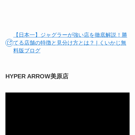
【日本一】ジャグラーが強い店を徹底解説！勝
てる店舗の特徴と見分け方とは？ | くいかじ無
料版ブログ
HYPER ARROW美原店