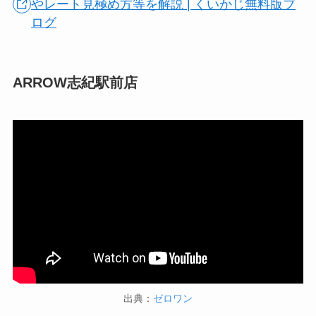
やレート見極め方等を解説 | くいかじ無料版ブ
ログ
ARROW志紀駅前店
出典：
ゼロワン