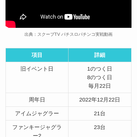
出典：スクープTV パチスロパチンコ実戦動画
項目
詳細
旧イベント日
1のつく日
8のつく日
毎月22日
周年日
2022年12月22日
アイムジャグラー
21台
ファンキージャグラ
23台
ー2