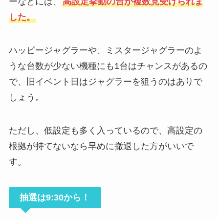
ーなどには、
高設定挙動の台が複数見受けられま
した。
ハッピージャグラーや、ミスタージャグラーのよ
うな台数が少ない機種にも1台はチャンスがあるの
で、旧イベント日はジャグラーを狙うのはありで
しょう。
ただし、低設定も多く入っているので、高設定の
根拠が持てないなら早めに撤退した方がいいで
す。
抽選は9:30から！