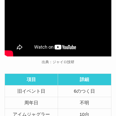
出典：ジャイロ技研
項目
詳細
旧イベント日
6のつく日
周年日
不明
アイムジャグラー
10台