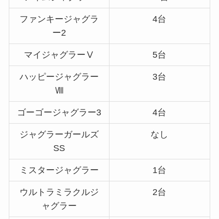
ファンキージャグラ
4台
ー2
マイジャグラーⅤ
5台
ハッピージャグラー
3台
Ⅷ
ゴーゴージャグラー3
4台
ジャグラーガールズ
なし
SS
ミスタージャグラー
1台
ウルトラミラクルジ
2台
ャグラー