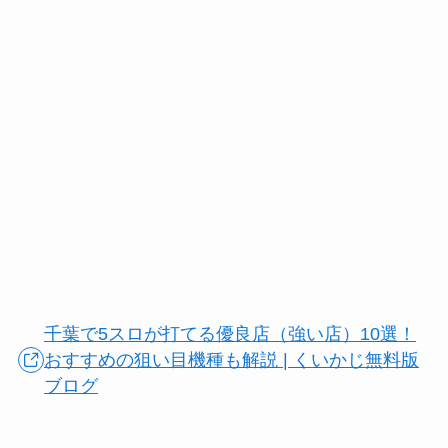
千葉で5スロが打てる優良店（強い店）10選！
おすすめの狙い目機種も解説 | くいかじ無料版
ブログ