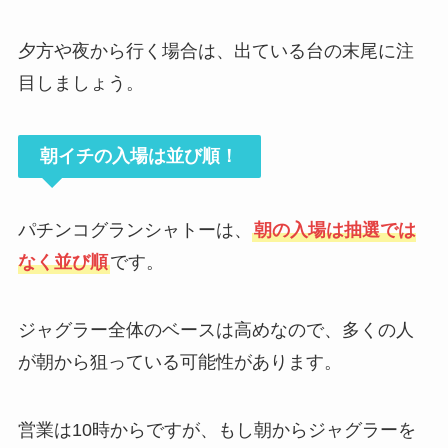
夕方や夜から行く場合は、出ている台の末尾に注
目しましょう。
朝イチの入場は並び順！
パチンコグランシャトーは、
朝の入場は抽選では
なく並び順
です。
ジャグラー全体のベースは高めなので、多くの人
が朝から狙っている可能性があります。
営業は10時からですが、もし朝からジャグラーを