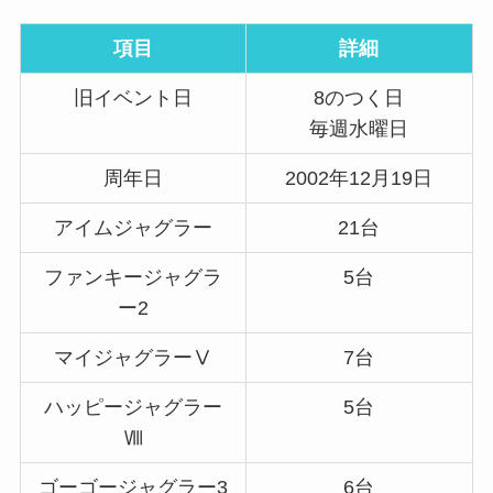
項目
詳細
旧イベント日
8のつく日
毎週水曜日
周年日
2002年12月19日
アイムジャグラー
21台
ファンキージャグラ
5台
ー2
マイジャグラーⅤ
7台
ハッピージャグラー
5台
Ⅷ
ゴーゴージャグラー3
6台