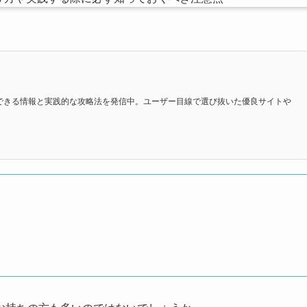
できる情報と実践的な攻略法を発信中。ユーザー目線で選び抜いた優良サイトや
」