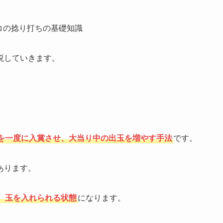
説していきます。
を一度に入賞させ、大当り中の出玉を増やす手法
です。
あります。
、玉を入れられる状態
になります。