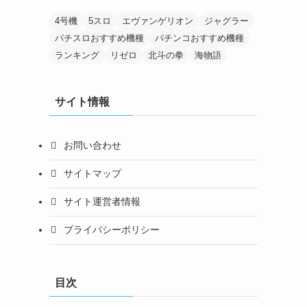
4号機
5スロ
エヴァンゲリオン
ジャグラー
パチスロおすすめ機種
パチンコおすすめ機種
ランキング
リゼロ
北斗の拳
海物語
サイト情報
お問い合わせ
サイトマップ
サイト運営者情報
プライバシーポリシー
目次