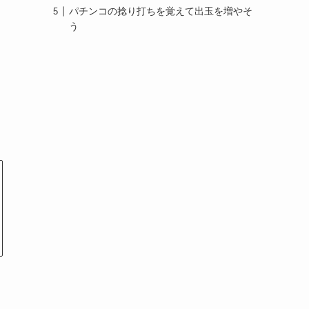
パチンコの捻り打ちを覚えて出玉を増やそ
う