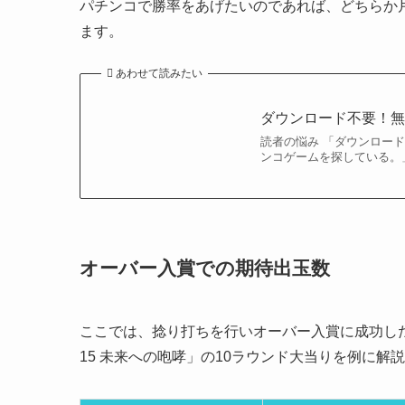
パチンコで勝率をあげたいのであれば、どちらか
ます。
あわせて読みたい
ダウンロード不要！無
読者の悩み 「ダウンロー
ンコゲームを探している。」
オーバー入賞での期待出玉数
ここでは、捻り打ちを行いオーバー入賞に成功し
15 未来への咆哮」の10ラウンド大当りを例に解