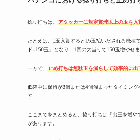
パチンコにおける捻り打ちと止め打
捻り打ちは、
アタッカーに規定賞球以上の玉を入
たとえば、1玉入賞すると15玉払いだされる機種で
ド=150玉」となり、1回の大当りで150玉増やせ
一方で、
止め打ちは無駄玉を減らして効率的に出
低確中に保留が3個または4個溜まったタイミン
す。
ここまでをまとめると、捻り打ちは「出玉を増や
があります。