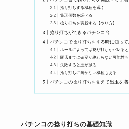
捻り打ちする機種を選ぶ
賞球個数を調べる
捻り打ちを実践する【やり方】
捻り打ちができるパチンコ台
パチンコで捻り打ちをする時に知って
ホールによっては捻り打ちがバレると
閉店までに確変が終わらない可能性も
失敗すると玉が減る
捻り打ちに向かない機種もある
パチンコの捻り打ちを覚えて出玉を増
パチンコの捻り打ちの基礎知識