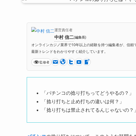
運営責任者
中村 信二
(編集長)
オンラインカジノ業界で10年以上の経験を持つ編集者が、信頼
最新トレンドをわかりやすく紹介しています。
監修者
「パチンコの捻り打ちってどうやるの？」
「捻り打ちと止め打ちの違いは何？」
「捻り打ちは禁止されてるんじゃないの？