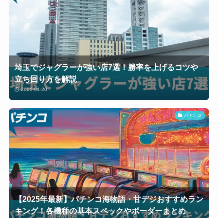
埼玉でジャグラーが強い店7選！勝率を上げるコツや
立ち回り方を解説
2025-01-20
パチンコ
【2025年最新】パチンコ海物語・甘デジおすすめラン
キング！各機種の基本スペックやボーダーまとめ