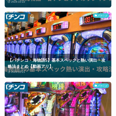
2024-10-22
パチンコ
【パチンコ・海物語5】基本スペックと熱い演出・攻
略法まとめ【動画アリ】
2024-10-21
パチンコ