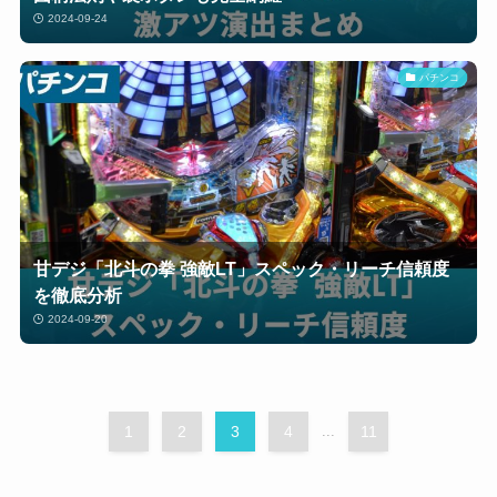
2024-09-24
パチンコ
甘デジ「北斗の拳 強敵LT」スペック・リーチ信頼度
を徹底分析
2024-09-20
1
2
3
4
...
11